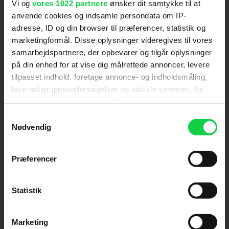
Vi og
vores 1022 partnere
ønsker dit samtykke til at
Hold dig opdateret
anvende cookies og indsamle persondata om IP-
adresse, ID og din browser til præferencer, statistik og
marketingformål. Disse oplysninger videregives til vores
Send
samarbejdspartnere, der opbevarer og tilgår oplysninger
på din enhed for at vise dig målrettede annoncer, levere
Ved tilmelding accepterer jeg samtidig
tilpasset indhold, foretage annonce- og indholdsmåling,
Kino.dks
Markedsføringssamtykke
lave målgruppeundersøgelser og udvikle tjenester. Se
mere information under
indstillinger
og i vores
persondatapolitik. Du kan altid trække dit samtykke
Samtykkevalg
Om Kino.dk
tilbage eller ændre indstillinger fra vores
Nødvendig
"Cookiedeklaration", eller ved at trykke på "Privacy
Annoncering
trigger" ikonet.
Privatlivspolitik
Præferencer
Betalingsbetingelser
Hvis du tillader det, vil vi også gerne:
Om os
Indsamle præcise oplysninger om din placering,
Statistik
Ledige stillinger
der kan være nøjagtig inden for få meter
Identificere din enhed baseret på en scanning af
Marketing
dens unikke karakteristika (fingerprinting)