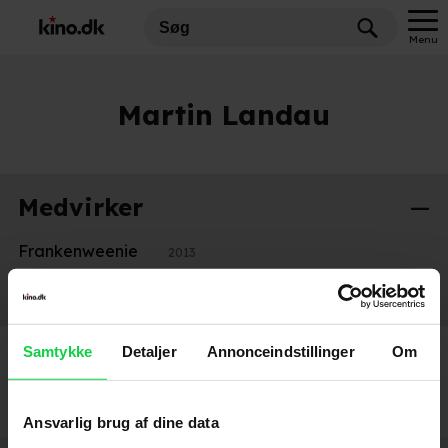
Menu
Martin Landau
Medvirker
Frankenweenie
2013
Små og store synder (1989)
1990
Samtykke
Detaljer
Annonceindstillinger
Om
Ansvarlig brug af dine data