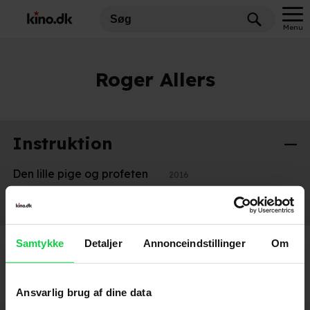
Menu
Roger Allers
Instruktion
Den lille pige og profeten
2016
Boog & Elliot (Open season)
2006
Samtykke
Detaljer
Annonceindstillinger
Om
Ansvarlig brug af dine data