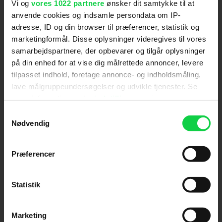
Vi og
vores 1022 partnere
ønsker dit samtykke til at
Hold dig opdateret
anvende cookies og indsamle persondata om IP-
adresse, ID og din browser til præferencer, statistik og
marketingformål. Disse oplysninger videregives til vores
Send
samarbejdspartnere, der opbevarer og tilgår oplysninger
på din enhed for at vise dig målrettede annoncer, levere
Ved tilmelding accepterer jeg samtidig
tilpasset indhold, foretage annonce- og indholdsmåling,
Kino.dks
Markedsføringssamtykke
lave målgruppeundersøgelser og udvikle tjenester. Se
mere information under
indstillinger
og i vores
persondatapolitik. Du kan altid trække dit samtykke
Samtykkevalg
Om Kino.dk
tilbage eller ændre indstillinger fra vores
Nødvendig
"Cookiedeklaration", eller ved at trykke på "Privacy
Annoncering
trigger" ikonet.
Privatlivspolitik
Præferencer
Betalingsbetingelser
Hvis du tillader det, vil vi også gerne:
Om os
Indsamle præcise oplysninger om din placering,
Statistik
Ledige stillinger
der kan være nøjagtig inden for få meter
Identificere din enhed baseret på en scanning af
Marketing
dens unikke karakteristika (fingerprinting)