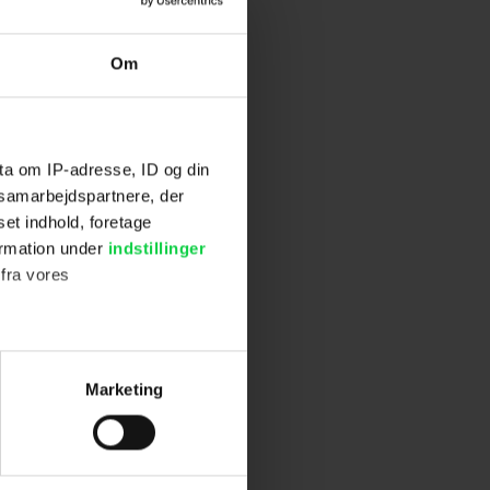
Om
ta om IP-adresse, ID og din
s samarbejdspartnere, der
set indhold, foretage
ormation under
indstillinger
 fra vores
ter
Marketing
ting)