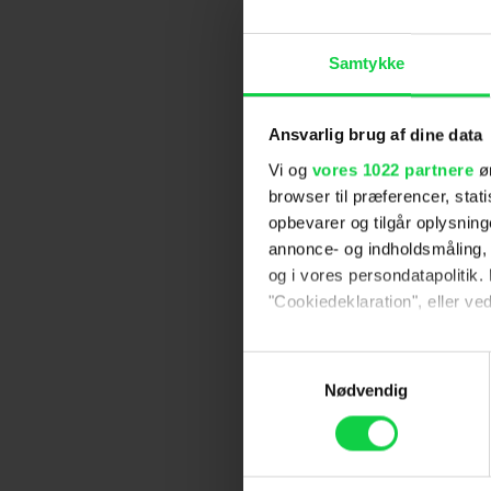
Samtykke
Ansvarlig brug af dine data
Vi og
vores 1022 partnere
øn
browser til præferencer, stat
opbevarer og tilgår oplysning
annonce- og indholdsmåling,
og i vores persondatapolitik. 
"Cookiedeklaration", eller ved
Hvis du tillader det, vil vi og
Samtykkevalg
Indsamle præcise oply
Nødvendig
Identificere din enhed
Dine valg anvendes på hele w