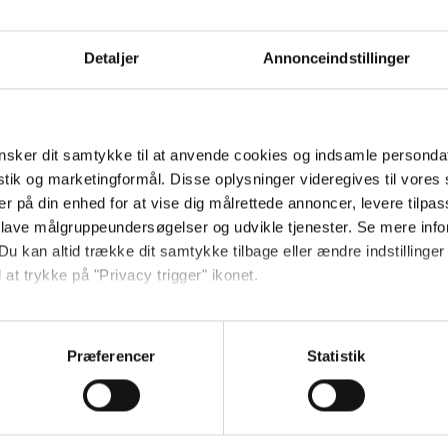
Send
Detaljer
Annonceindstillinger
Ved tilmelding accepterer jeg
samtidig Kino.dks
Markedsføringssamtykke
sker dit samtykke til at anvende cookies og indsamle personda
istik og marketingformål. Disse oplysninger videregives til vore
er på din enhed for at vise dig målrettede annoncer, levere tilpas
Om Kino.dk
 lave målgruppeundersøgelser og udvikle tjenester. Se mere inf
Du kan altid trække dit samtykke tilbage eller ændre indstillinger
Annoncering
 at trykke på "Privacy trigger" ikonet.
Privatlivspolitik
Betalingsbetingelser
så gerne:
Om os
sninger om din placering, der kan være nøjagtig inden for få me
Præferencer
Statistik
Ledige stillinger
 baseret på en scanning af dens unikke karakteristika (fingerprin
ebsitet.