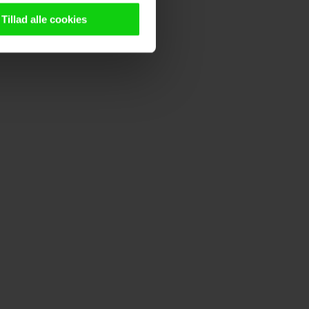
n browser til statistik og
g tilgår oplysninger på din
Tillad alle cookies
oldsmåling, lave
persondatapolitik.
n". Dine valg anvendes på
e. Det gør vi for at sikre
med vores partnere.
Du kan
litik
og
cookiepolitik
.