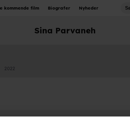
e kommende film
Biografer
Nyheder
Sina Parvaneh
2022
Hold dig opdateret