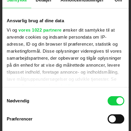
Elysium
2013
Date Night
Blades of Glory
Crash
Det skjulte (1995)
2005
2010
2007
1996
SE FLERE
Ansvarlig brug af dine data
Vi og
vores 1022 partnere
ønsker dit samtykke til at
anvende cookies og indsamle persondata om IP-
adresse, ID og din browser til præferencer, statistik og
marketingformål. Disse oplysninger videregives til vores
samarbejdspartnere, der opbevarer og tilgår oplysninger
Hold dig opdateret
på din enhed for at vise dig målrettede annoncer, levere
tilpasset indhold, foretage annonce- og indholdsmåling,
lave målgruppeundersøgelser og udvikle tjenester. Se
Send
mere information under
indstillinger
og i vores
persondatapolitik. Du kan altid trække dit samtykke
Samtykkevalg
Ved tilmelding accepterer jeg samtidig
tilbage eller ændre indstillinger fra vores
Nødvendig
Kino.dks
Markedsføringssamtykke
"Cookiedeklaration", eller ved at trykke på "Privacy
trigger" ikonet.
Præferencer
Om Kino.dk
Hvis du tillader det, vil vi også gerne: