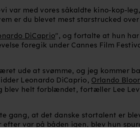
evi var med vores såkaldte kino-kop-leg
vem er du blevet mest starstrucked ove
onardo DiCaprio
", og fortalte at hun h
evelse foregik under Cannes Film Festiva
e været ude at svømme, og jeg kommer ba
sidder Leonardo DiCaprio,
Orlando Bloo
g blev helt forblændet, fortæller Lee Le
te gang, at det danske stortalent er ble
 efter var på båden igen, blev hun spu
så var ombord: