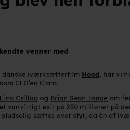
g blev helt forb
 kendte venner med
n danske iværksætterfilm
Hood
, har vi 
n som CEO’en Clara.
Lina Csillag
og
Brian Sean Tange
om fe
et vanvittigt exit på 250 millioner på d
pludselig sættes over styr, da én af iv