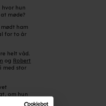
, hvor hun
r at møde?
ar mødt ham
l for to år
re helt våd.
m
og
Robert
vi med stor
vet
rgt, om hun