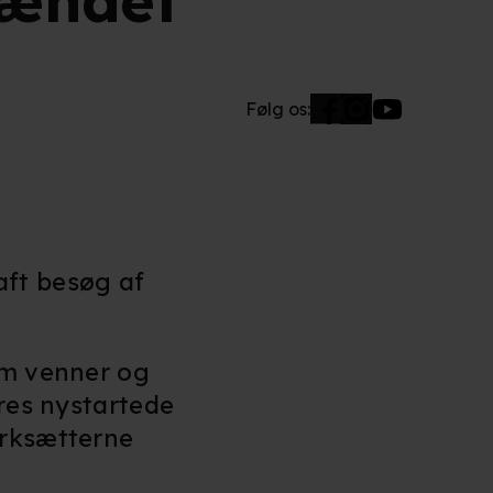
lændet"
Følg os:
haft besøg af
m venner og
eres nystartede
ærksætterne