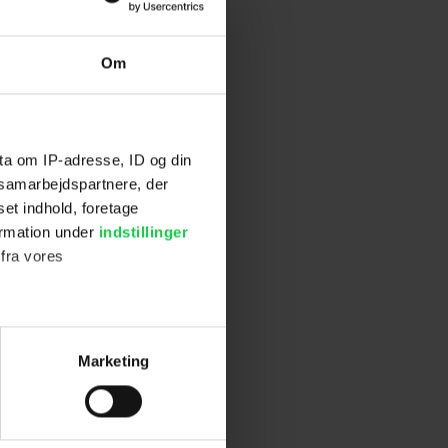
rtæller Levi.
Om
f de helt
stru,
ta om IP-adresse, ID og din
s samarbejdspartnere, der
set indhold, foretage
.
ormation under
indstillinger
 fra vores
runder
 samme år.
del.
ter
Marketing
ting)
 Another'.