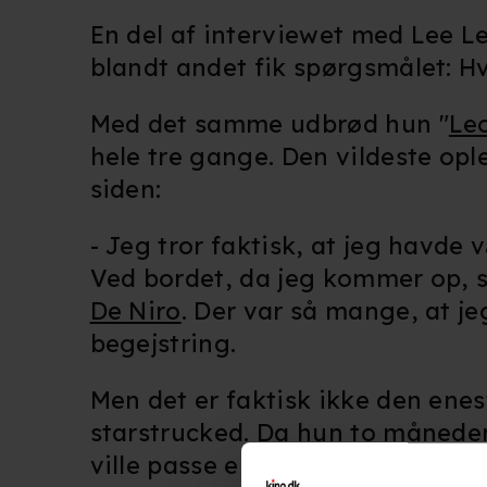
En del af interviewet med Lee L
blandt andet fik spørgsmålet: H
Med det samme udbrød hun "
Le
hele tre gange. Den vildeste opl
siden:
- Jeg tror faktisk, at jeg havd
Ved bordet, da jeg kommer op, 
De Niro
. Der var så mange, at je
begejstring.
Men det er faktisk ikke den enes
starstrucked. Da hun to måneder
ville passe en lille pige, der og