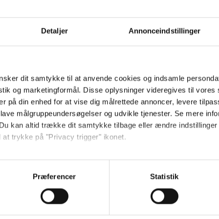
var
Robbie Williams
. Det var lidt vildt, fo
Detaljer
Annonceindstillinger
ke filmskaber
Quentin Tarantino
er en a
ivat er gode venner med instruktørens hu
sker dit samtykke til at anvende cookies og indsamle personda
istik og marketingformål. Disse oplysninger videregives til vore
 for mig at møde ham, for han er min
er på din enhed for at vise dig målrettede annoncer, levere tilpas
 meget starquality over ham, tilføjer hun
 lave målgruppeundersøgelser og udvikle tjenester. Se mere inf
Du kan altid trække dit samtykke tilbage eller ændre indstillinger
ige italienske film primært siden 2021, he
 at trykke på "Privacy trigger" ikonet.
denspremiere til Venedig Film Festival
så gerne:
Lee Levi en karriere som producer og mo
sninger om din placering, der kan være nøjagtig inden for få me
Præferencer
Statistik
 baseret på en scanning af dens unikke karakteristika (fingerprin
ebsitet.
iografaktuel med filmen 'One Battle After