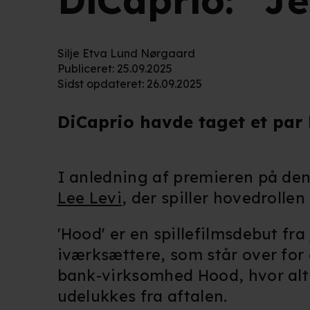
DiCaprio: "Je
Silje Etva Lund Nørgaard
Publiceret
:
25.09.2025
Sidst opdateret
:
26.09.2025
DiCaprio havde taget et par
I anledning af premieren på de
Lee Levi
, der spiller hovedrolle
'Hood' er en spillefilmsdebut fra
iværksættere, som står over for 
bank-virksomhed Hood, hvor alt 
udelukkes fra aftalen.