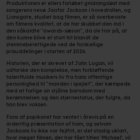
Produktionen er ellers forløbet gnidningsløst med
sangerens nevø Jaafar Jackson i hovedrollen, og
Lionsgate, studiet bag filmen, er så overbeviste
om filmens kvalitet, at de har skubbet den ind i
den såkaldte "awards-sæson", da de tror på, at
den kunne blive et stort hit blandt de
stemmeberettigede ved de forskellige
prisuddelinger i starten af 2026.
Historien, der er skrevet af John Logan, vil
udforske den komplekse, men forbløffende
talentfulde musikers liv fra hans offentlige
personlighed til "manden i spejlet", der kæmpede
med at forlige sin stjålne barndom med
berømmelsen og den stjernestatus, der fulgte, da
han blev voksen.
Fans af popikonet har ventet i årevis på en
ordentlig præsentation af ham, og selvom
Jacksons liv ikke var fejlfrit, er det stadig uklart,
hvor meget filmen, der har fået titlen 'Michael', vil