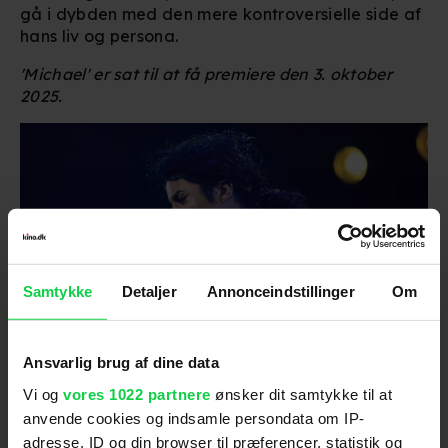
gå i dybden med den mere kontroversielle side af
hans liv og persona.
'Michael' er sat til at få premiere den 3. oktober
2025.
Samtykke
Detaljer
Annonceindstillinger
Om
Ansvarlig brug af dine data
Michael, Foto: Kevin Mazur / Lionsgate
Vi og
vores 1022 partnere
ønsker dit samtykke til at
Anbefalet til dig
anvende cookies og indsamle persondata om IP-
adresse, ID og din browser til præferencer, statistik og