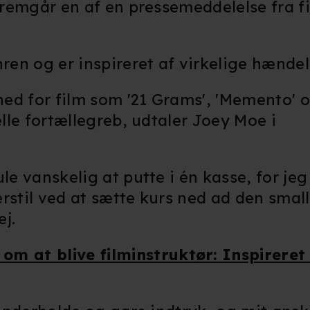
 fremgår en af en pressemeddelelse fra f
ren og er inspireret af virkelige hændel
ghed for film som '21 Grams', 'Memento' o
elle fortællegreb, udtaler Joey Moe i
le vanskelig at putte i én kasse, for jeg
rstil ved at sætte kurs ned ad den small
j.
m at blive filminstruktør: Inspireret