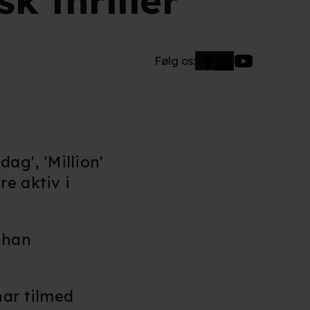
k thriller
Følg os:
ag', 'Million'
e aktiv i
 han
har tilmed