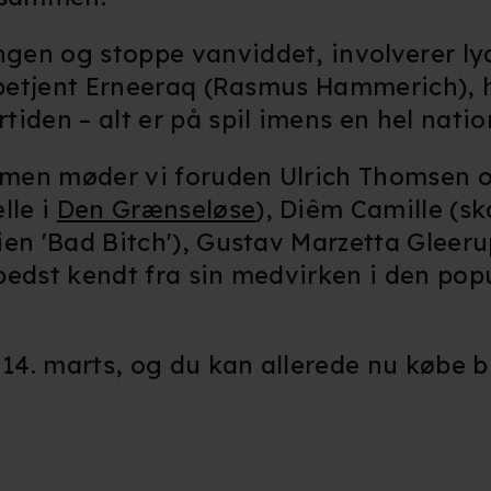
kke tilbage eller ændre indstillinger fra vores "Cookiedeklaratio
gen og stoppe vanviddet, involverer ly
tibetjent Erneeraq (Rasmus Hammerich), 
kies fra tredjeparter til at optimere dit besøg på vores hjemmesid
stik, huske dine præferencer og til markedsføring.
iden – alt er på spil imens en hel natio
andler vi kortvarigt din IP-adresse. IP-adressen kan blive delt 
filmen møder vi foruden Ulrich Thomsen
kies og behandling af dine personoplysninger i både vores
privatlivspo
lle i
Den Grænseløse
), Diêm Camille (s
ien 'Bad Bitch'), Gustav Marzetta Gleeru
bedst kendt fra sin medvirken i den pop
14. marts, og du kan allerede nu købe bil