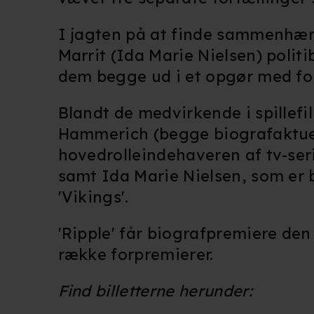
Du kan altid trække dit samty
hele websitet.
I jagten på at finde sammenhæn
Marrit (Ida Marie Nielsen) poli
Vi bruger egne cookies og coo
funktionalitet, generere stati
dem begge ud i et opgør med fort
Når vi anvender cookies, beh
Blandt de medvirkende i spille
læse mere om vores brug af coo
Hammerich (begge biografaktue
hovedrolleindehaveren af tv-ser
samt Ida Marie Nielsen, som er 
'Vikings'.
'Ripple' får biografpremiere den 
række forpremierer.
Find billetterne herunder: