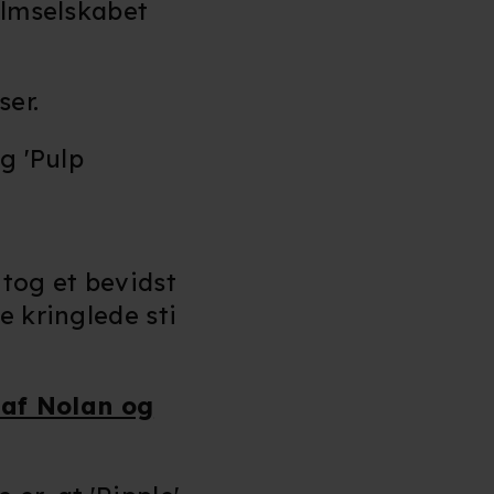
ilmselskabet
ser.
g 'Pulp
 tog et bevidst
e kringlede sti
 af Nolan og