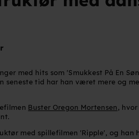
struktør med dans
r
anger med hits som
'Smukkest På En Sønd
en seneste tid har han været mere og mer
iefilmen
Buster Oregon Mortensen
, hvor
ent.
ktør med spillefilmen 'Ripple', og han 