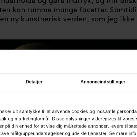
 underholde og gøre indtryk, og mit ønske
sten kan rumme mange facetter. Samtidi
l en ny kunstnerisk verden, som jeg ikke
Detaljer
Annonceindstillinger
sker dit samtykke til at anvende cookies og indsamle personda
istik og marketingformål. Disse oplysninger videregives til vore
er på din enhed for at vise dig målrettede annoncer, levere tilpas
 lave målgruppeundersøgelser og udvikle tjenester. Se mere inf