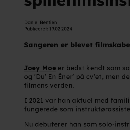
spillefilmsin
Daniel Bentien
Publiceret
:
19.02.2024
Sangeren er blevet filmskabe
Joey Moe
er bedst kendt som s
og 'Du’ En Éner' på cv'et, men d
filmens verden.
I 2021 var han aktuel med famil
fungerede som instruktørassist
Nu debuterer han som solo-instru