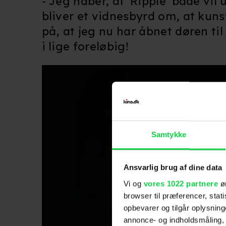
- Jeg håber, at 'Ripple' både vil
bliver et vidnesbyrd om, at kun
på, at jeg nu har åbnet døren ti
i lige foreløbig!
Samtykke
Ansvarlig brug af dine data
Vi og
vores 1022 partnere
øn
browser til præferencer, stat
opbevarer og tilgår oplysning
annonce- og indholdsmåling,