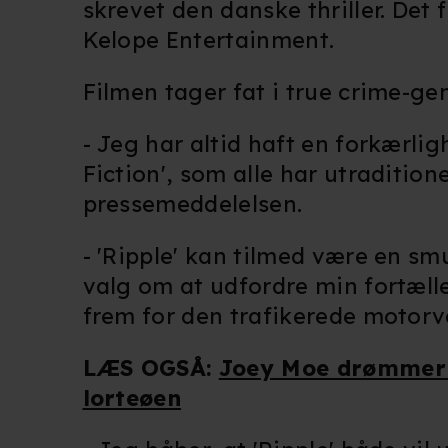
skrevet den danske thriller. Det
Kelope Entertainment.
Filmen tager fat i true crime-gen
- Jeg har altid haft en forkærli
Fiction', som alle har utradition
pressemeddelelsen.
- 'Ripple' kan tilmed være en smu
valg om at udfordre min fortælle
frem for den trafikerede motorve
LÆS OGSÅ:
Joey Moe drømmer o
lorteøen