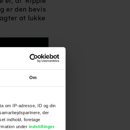
 er, at 'Ripple'
g er den bevis
 agter at lukke
Om
ta om IP-adresse, ID og din
s samarbejdspartnere, der
set indhold, foretage
ormation under
indstillinger