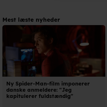
Identificere din enhed bas
Du kan altid trække dit samty
Mest læste nyheder
hele websitet.
Vi bruger egne cookies og coo
funktionalitet, generere stati
Når vi anvender cookies, beh
læse mere om vores brug af coo
Ny Spider-Man-film imponerer
danske anmeldere: "Jeg
kapitulerer fuldstændig"