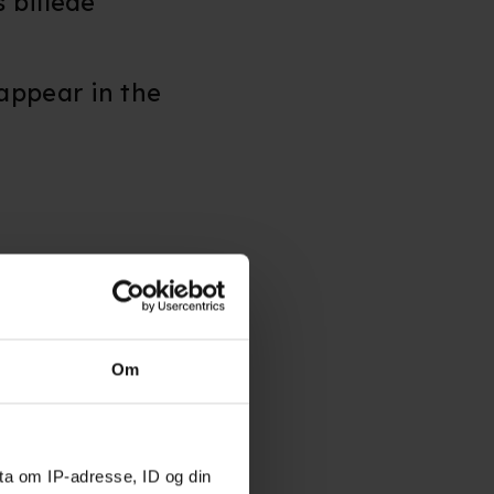
 billede
appear in the
 dødsgardisten
Om
ødsgardisten
ta om IP-adresse, ID og din