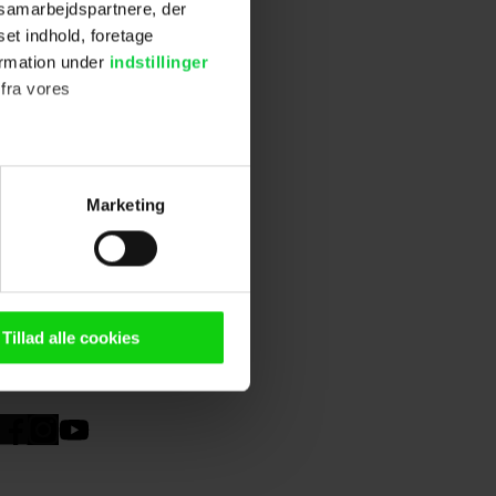
s samarbejdspartnere, der
set indhold, foretage
ormation under
indstillinger
 fra vores
 Rowling, skal
Depp
) og
ter
Marketing
 er
ting)
ktoren.
er 2018.
n browser til statistik og
g tilgår oplysninger på din
Tillad alle cookies
oldsmåling, lave
persondatapolitik.