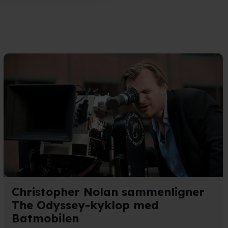
n". Dine valg anvendes på
e. Det gør vi for at sikre
med vores partnere.
Du kan
litik
og
cookiepolitik
.
Christopher Nolan sammenligner
The Odyssey-kyklop med
Batmobilen