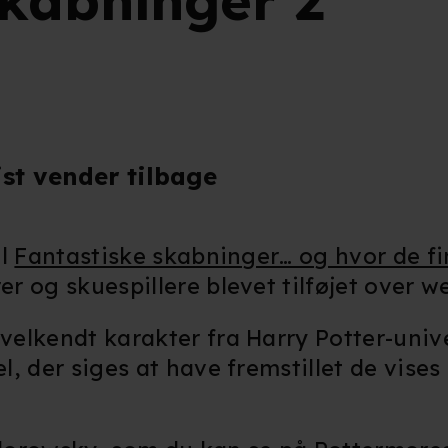
skabninger 2
st vender tilbage
il
Fantastiske skabninger… og hvor de f
r og skuespillere blevet tilføjet over 
elkendt karakter fra Harry Potter-univ
, der siges at have fremstillet de vises