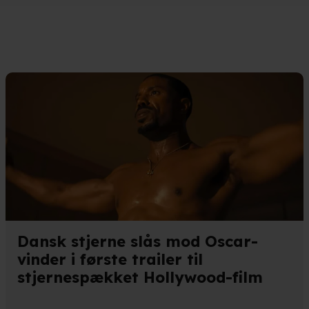
eret på en scanning af dens unikke karakteristika (fingerprinting)
kke tilbage eller ændre indstillinger fra vores "Cookiedeklaratio
kies fra tredjeparter til at optimere dit besøg på vores hjemmesid
stik, huske dine præferencer og til markedsføring.
andler vi kortvarigt din IP-adresse. IP-adressen kan blive delt 
kies og behandling af dine personoplysninger i både vores
privatlivspo
Dansk stjerne slås mod Oscar-
vinder i første trailer til
stjernespækket Hollywood-film