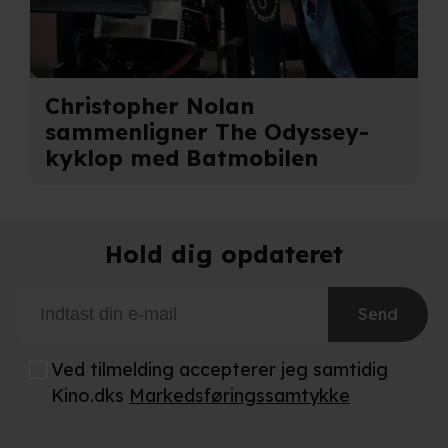
privatlivspolitik
og
cookiepolitik
.
Christopher Nolan
sammenligner The Odyssey-
kyklop med Batmobilen
Hold dig opdateret
Send
Ved tilmelding accepterer jeg samtidig
Kino.dks
Markedsføringssamtykke