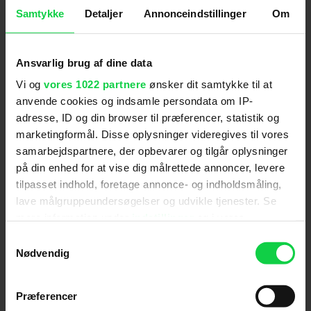
"Afsløringen" i interviewet har også fået flere
Samtykke
Detaljer
Annonceindstillinger
Om
reaktioner fra folk på X (tidl. Twitter), der er
overraskede.
I selvsamme interview bekræftede duoen i øvrigt
Ansvarlig brug af dine data
også, at man lige nu arbejder på en 3. sæson af
Vi og
vores 1022 partnere
ønsker dit samtykke til at
'Big Little Lies'.
anvende cookies og indsamle persondata om IP-
adresse, ID og din browser til præferencer, statistik og
For at se dette indhold skal
marketingformål. Disse oplysninger videregives til vores
marketingcookies være slået til. Klik her
samarbejdspartnere, der opbevarer og tilgår oplysninger
på din enhed for at vise dig målrettede annoncer, levere
for at ændre dine indstillinger.
tilpasset indhold, foretage annonce- og indholdsmåling,
lave målgruppeundersøgelser og udvikle tjenester. Se
Anbefalet til dig
mere information under
indstillinger
og i vores
persondatapolitik. Du kan altid trække dit samtykke
Samtykkevalg
tilbage eller ændre indstillinger fra vores
Nødvendig
"Cookiedeklaration", eller ved at trykke på "Privacy
trigger" ikonet.
Præferencer
Følg os for de seneste nyheder, konkurrencer