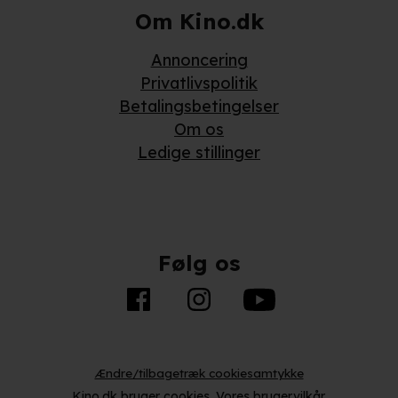
Om Kino.dk
Annoncering
Privatlivspolitik
Betalingsbetingelser
Om os
Ledige stillinger
Følg os
Ændre/tilbagetræk cookiesamtykke
Kino.dk bruger
cookies
.
Vores brugervilkår
.