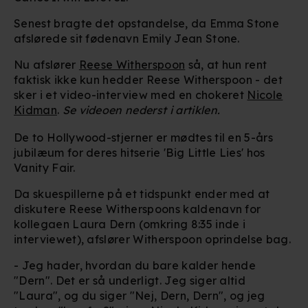
Senest bragte det opstandelse, da Emma Stone
afslørede sit fødenavn Emily Jean Stone.
Nu afslører
Reese Witherspoon
så, at hun rent
faktisk ikke kun hedder Reese Witherspoon - det
sker i et video-interview med en chokeret
Nicole
Kidman
.
Se videoen nederst i artiklen.
De to Hollywood-stjerner er mødtes til en 5-års
jubilæum for deres hitserie 'Big Little Lies' hos
Vanity Fair.
Da skuespillerne på et tidspunkt ender med at
diskutere Reese Witherspoons kaldenavn for
kollegaen Laura Dern (omkring 8:35 inde i
interviewet), afslører Witherspoon oprindelse bag.
- Jeg hader, hvordan du bare kalder hende
"Dern". Det er så underligt. Jeg siger altid
"Laura", og du siger "Nej, Dern, Dern", og jeg