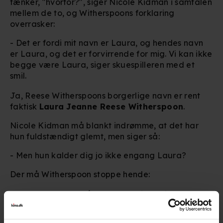
tænker, "hvorfor?", siger Nicole Kidman i samtalen
mellem de to, og Witherspoons forklaring
overrasker:
- Det er fordi mit navn er Laura, og hendes navn
er Laura, og det er forvirrende for mig. Vi kan ikke
begge være Laura, siger skuespilleren med et
smil.
Ja, Reese Witherspoons borgerlige navn er rent
faktisk
Laura Jeanne Reese Witherspoon
.
Nicole Kidman må blankt indrømme, at det har
hun fuldstændigt glemt, men siger så:
- Men hun kalder dig jo ikke engang Laura?
Der må Witherspoon stoppe hende:
- Du prøver at forstå noget, som ikke giver
mening, siger hun jokende.