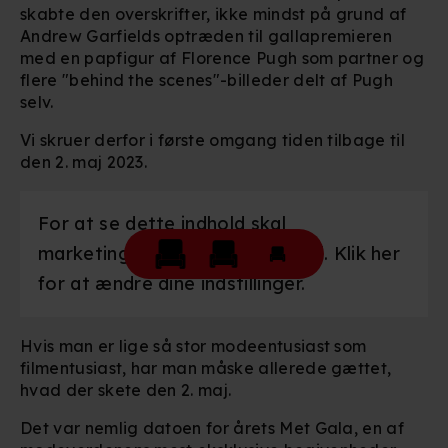
skabte den overskrifter, ikke mindst på grund af
Andrew Garfields optræden til gallapremieren
med en papfigur af Florence Pugh som partner og
flere "behind the scenes"-billeder delt af Pugh
selv.
Vi skruer derfor i første omgang tiden tilbage til
den 2. maj 2023.
For at se dette indhold skal
marketingcookies være slået til. Klik her
for at ændre dine indstillinger.
Hvis man er lige så stor modeentusiast som
filmentusiast, har man måske allerede gættet,
hvad der skete den 2. maj.
Det var nemlig datoen for årets Met Gala, en af