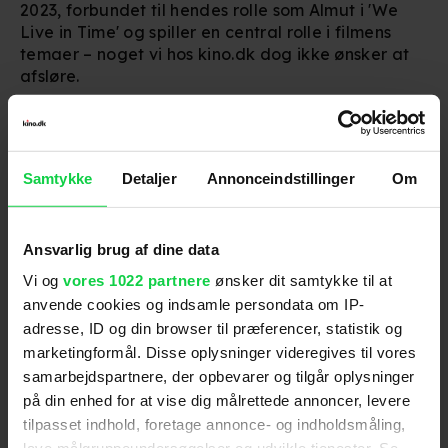
2023, forbundet til hendes rolle som Almut i 'We
Live in Time' og spiller en central rolle i filmens
temaer – noget vi hos kino.dk dog ikke ønsker at
afsløre.
Ikke desto mindre giver billederne et
underholdende indblik i, hvordan store
internationale film bliver til, og tilbyder fans et
Samtykke
Detaljer
Annonceindstillinger
Om
unikt kig ind i hverdagen for stjerner som Florence
Pugh.
Se billederne nedenfor.
Ansvarlig brug af dine data
'We Live in Time' har biografpremiere den 24.
Vi og
vores 1022 partnere
ønsker dit samtykke til at
oktober. Find dine billetter her på Kino.dk.
anvende cookies og indsamle persondata om IP-
adresse, ID og din browser til præferencer, statistik og
marketingformål. Disse oplysninger videregives til vores
For at se dette indhold skal
samarbejdspartnere, der opbevarer og tilgår oplysninger
marketingcookies være slået til. Klik her
på din enhed for at vise dig målrettede annoncer, levere
for at ændre dine indstillinger.
tilpasset indhold, foretage annonce- og indholdsmåling,