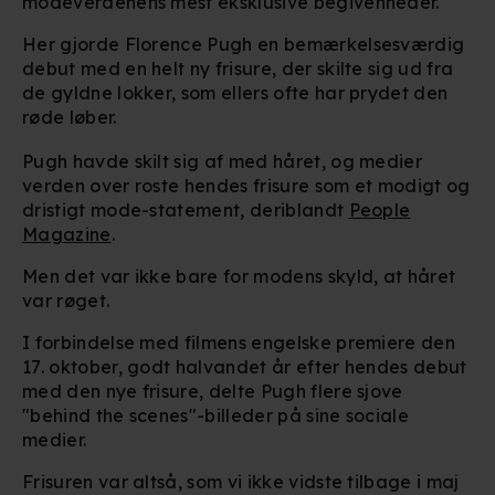
modeverdenens mest eksklusive begivenheder.
Her gjorde Florence Pugh en bemærkelsesværdig
debut med en helt ny frisure, der skilte sig ud fra
de gyldne lokker, som ellers ofte har prydet den
røde løber.
Pugh havde skilt sig af med håret, og medier
verden over roste hendes frisure som et modigt og
dristigt mode-statement, deriblandt
People
Magazine
.
Men det var ikke bare for modens skyld, at håret
var røget.
I forbindelse med filmens engelske premiere den
17. oktober, godt halvandet år efter hendes debut
med den nye frisure, delte Pugh flere sjove
"behind the scenes"-billeder på sine sociale
medier.
Frisuren var altså, som vi ikke vidste tilbage i maj