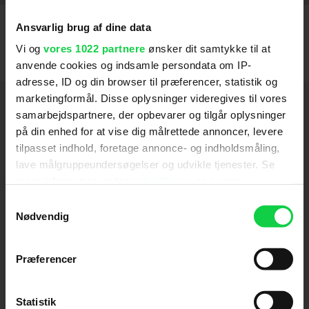
Ansvarlig brug af dine data
Vi og
vores 1022 partnere
ønsker dit samtykke til at
anvende cookies og indsamle persondata om IP-
adresse, ID og din browser til præferencer, statistik og
marketingformål. Disse oplysninger videregives til vores
Hold dig opdateret
samarbejdspartnere, der opbevarer og tilgår oplysninger
på din enhed for at vise dig målrettede annoncer, levere
Send
tilpasset indhold, foretage annonce- og indholdsmåling,
lave målgruppeundersøgelser og udvikle tjenester. Se
mere information under
indstillinger
og i vores
Ved tilmelding accepterer jeg samtidig
persondatapolitik. Du kan altid trække dit samtykke
Kino.dks
Markedsføringssamtykke
Samtykkevalg
tilbage eller ændre indstillinger fra vores
Nødvendig
"Cookiedeklaration", eller ved at trykke på "Privacy
trigger" ikonet.
Om Kino.dk
Præferencer
Hvis du tillader det, vil vi også gerne:
Annoncering
Indsamle præcise oplysninger om din placering,
Privatlivspolitik
Statistik