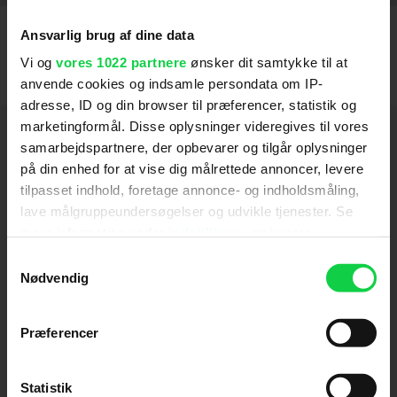
Ansvarlig brug af dine data
Vi og
vores 1022 partnere
ønsker dit samtykke til at
anvende cookies og indsamle persondata om IP-
adresse, ID og din browser til præferencer, statistik og
marketingformål. Disse oplysninger videregives til vores
Hold dig opdateret
samarbejdspartnere, der opbevarer og tilgår oplysninger
på din enhed for at vise dig målrettede annoncer, levere
Send
tilpasset indhold, foretage annonce- og indholdsmåling,
lave målgruppeundersøgelser og udvikle tjenester. Se
mere information under
indstillinger
og i vores
Ved tilmelding accepterer jeg samtidig
persondatapolitik. Du kan altid trække dit samtykke
Kino.dks
Markedsføringssamtykke
Samtykkevalg
tilbage eller ændre indstillinger fra vores
Nødvendig
"Cookiedeklaration", eller ved at trykke på "Privacy
trigger" ikonet.
Om Kino.dk
Præferencer
Hvis du tillader det, vil vi også gerne:
Annoncering
Indsamle præcise oplysninger om din placering,
Privatlivspolitik
Statistik