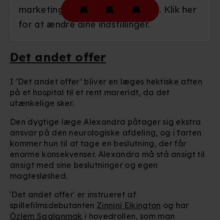
marketingcookies være slået til. Klik her
for at ændre dine indstillinger.
Det andet offer
I ‘Det andet offer’ bliver en læges hektiske aften
på et hospital til et rent mareridt, da det
utænkelige sker.
Den dygtige læge Alexandra påtager sig ekstra
ansvar på den neurologiske afdeling, og i farten
kommer hun til at tage en beslutning, der får
enorme konsekvenser. Alexandra må stå ansigt til
ansigt med sine beslutninger og egen
magtesløshed.
'Det andet offer' er instrueret af
spillefilmsdebutanten
Zinnini Elkington
og har
Özlem Saglanmak
i hovedrollen, som man