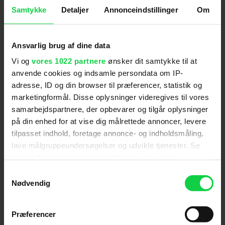
animationsfilm og serier til både børn og voksne,
Samtykke
Detaljer
Annonceindstillinger
Om
samt den populære, satiriske stribe
‘Wulffmorgenthaler’.
Ansvarlig brug af dine data
Nu er de klar med tredje kapitel i deres fortælling
om den glade dreng Mugge, der bor i Basserup
Vi og
vores 1022 partnere
ønsker dit samtykke til at
sammen med sine kedelige forældre og skøre
anvende cookies og indsamle persondata om IP-
venner.
adresse, ID og din browser til præferencer, statistik og
marketingformål. Disse oplysninger videregives til vores
I 'Mugge og Super Happy' bliver Mugge og hans
samarbejdspartnere, der opbevarer og tilgår oplysninger
venner sendt på campingtur for at komme væk fra
på din enhed for at vise dig målrettede annoncer, levere
deres skærme og afhængighed til computerspil. I
tilpasset indhold, foretage annonce- og indholdsmåling,
mellemtiden bliver vennen Sofias spil “Super
lave målgruppeundersøgelser og udvikle tjenester. Se
Happy” stjålet, og brugt til at manipulerer alle
Basserups beboer.
mere information under
indstillinger
og i vores
persondatapolitik. Du kan altid trække dit samtykke
Samtykkevalg
Nu må Mugge og Sofia hoppe ind i den farverige,
tilbage eller ændre indstillinger fra vores
Nødvendig
virtuelle verden og redde deres venner og familie
"Cookiedeklaration", eller ved at trykke på "Privacy
fra at blive opslugt for altid.
trigger" ikonet.
Præferencer
Filmen følger efter biografsucceserne
Mugge &