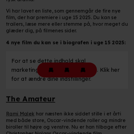
Vi har lavet en liste, som gennemgår de fire nye
film, der har premiere i uge 15 2025. Du kan se
trailers, læse mere eller stemme på, hvor meget du
glæder dig, på filmenes sider.
4 nye film du kan se i biografen i uge 15 2025:
For at se dette indhold skal
marketingcookies være slået til. Klik her
for at ændre dine indstillinger.
The Amateur
Rami Malek
har næsten ikke siddet stille i et årti
med både store, Oscar-vindende roller og mindre
biroller til højre og venstre. Nu er han tilbage efter
Christopher Nolans
Oscar-vindende film