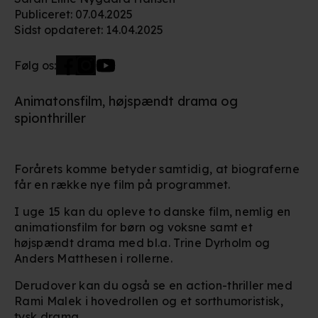
Publiceret
:
07.04.2025
Sidst opdateret
:
14.04.2025
Følg os:
Animatonsfilm, højspændt drama og
spionthriller
Forårets komme betyder samtidig, at biograferne
får en række nye film på programmet.
I uge 15 kan du opleve to danske film, nemlig en
animationsfilm for børn og voksne samt et
højspændt drama med bl.a. Trine Dyrholm og
Anders Matthesen i rollerne.
Derudover kan du også se en action-thriller med
Rami Malek i hovedrollen og et sorthumoristisk,
tysk drama.