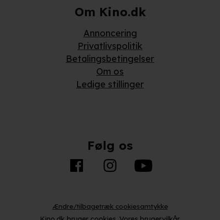
Om Kino.dk
Annoncering
Privatlivspolitik
Betalingsbetingelser
Om os
Ledige stillinger
Følg os
Ændre/tilbagetræk cookiesamtykke
Kino.dk bruger
cookies
.
Vores brugervilkår
.