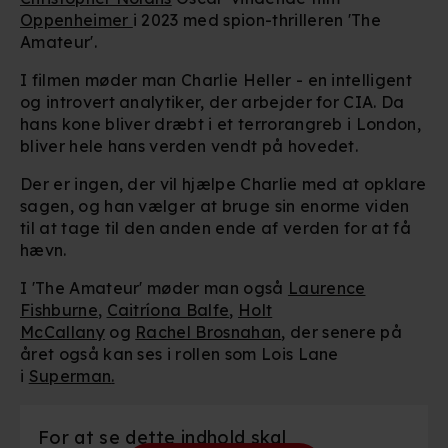
Oppenheimer
i 2023 med spion-thrilleren 'The
Amateur'.
I filmen møder man Charlie Heller - en intelligent
og introvert analytiker, der arbejder for CIA. Da
hans kone bliver dræbt i et terrorangreb i London,
bliver hele hans verden vendt på hovedet.
Der er ingen, der vil hjælpe Charlie med at opklare
sagen, og han vælger at bruge sin enorme viden
til at tage til den anden ende af verden for at få
hævn.
I 'The Amateur' møder man også
Laurence
Fishburne
,
Caitríona Balfe
,
Holt
McCallany
og
Rachel Brosnahan
, der senere på
året også kan ses i rollen som Lois Lane
i
Superman
.
For at se dette indhold skal