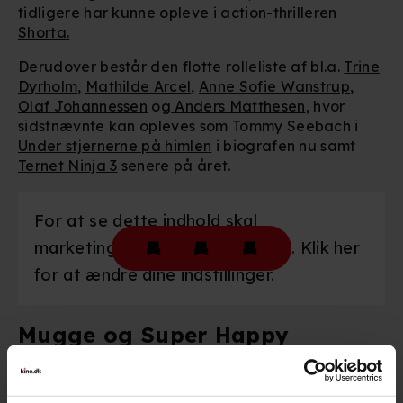
tidligere har kunne opleve i action-thrilleren
Shorta
.
Derudover består den flotte rolleliste af bl.a.
Trine
Dyrholm
,
Mathilde Arcel
,
Anne Sofie Wanstrup
,
Olaf Johannessen
og
Anders Matthesen
, hvor
sidstnævnte kan opleves som Tommy Seebach i
Under stjernerne på himlen
i biografen nu samt
Ternet Ninja 3
senere på året.
For at se dette indhold skal
marketingcookies være slået til. Klik her
for at ændre dine indstillinger.
Mugge og Super Happy
Makkerparret
Mikael Wulff
og
Anders
Morgenthaler
står bag en række danske