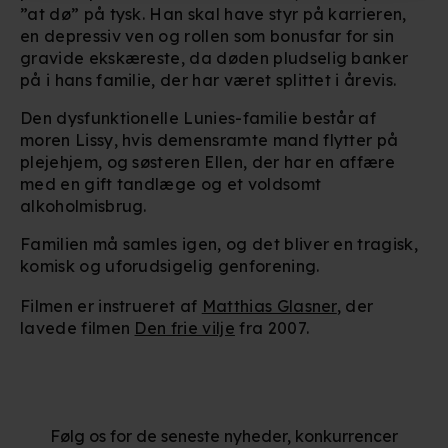
”at dø” på tysk. Han skal have styr på karrieren,
Indsamle præcise oplysninger om din placering, der
en depressiv ven og rollen som bonusfar for sin
kan være nøjagtig inden for få meter
gravide ekskæreste, da døden pludselig banker
Identificere din enhed baseret på en scanning af dens
på i hans familie, der har været splittet i årevis.
unikke karakteristika (fingerprinting)
Den dysfunktionelle Lunies-familie består af
moren Lissy, hvis demensramte mand flytter på
Du kan altid trække dit samtykke tilbage eller ændre
plejehjem, og søsteren Ellen, der har en affære
indstillinger fra vores "Cookiedeklaration". Dine valg
med en gift tandlæge og et voldsomt
anvendes på hele websitet.
alkoholmisbrug.
Vi bruger egne cookies og cookies fra tredjeparter til at
Familien må samles igen, og det bliver en tragisk,
komisk og uforudsigelig genforening.
optimere dit besøg på vores hjemmeside. Det gør vi for
at sikre funktionalitet, generere statistik, huske dine
Filmen er instrueret af
Matthias Glasner
, der
præferencer og til markedsføring.
lavede filmen
Den frie vilje
fra 2007.
Når vi anvender cookies, behandler vi kortvarigt din IP-
adresse. IP-adressen kan blive delt med vores
partnere.
Du kan læse mere om vores brug af cookies og
Følg os for de seneste nyheder, konkurrencer
behandling af dine personoplysninger i både vores