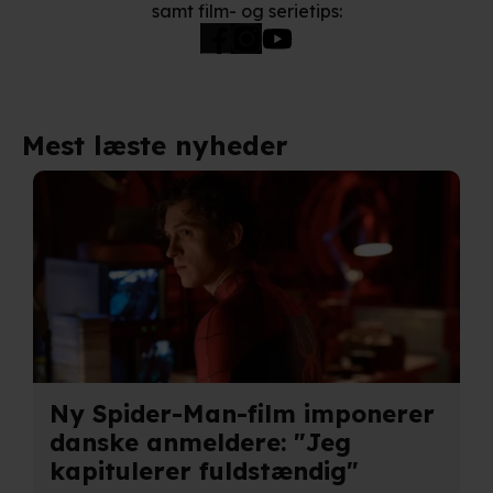
samt film- og serietips:
privatlivspolitik
og
cookiepolitik
.
Mest læste nyheder
Ny Spider-Man-film imponerer
danske anmeldere: "Jeg
kapitulerer fuldstændig"