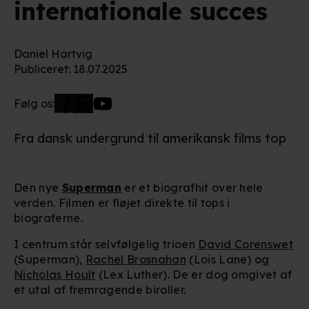
internationale succes
Daniel Hartvig
Publiceret
:
18.07.2025
Følg os:
Fra dansk undergrund til amerikansk films top
Den nye
Superman
er et biografhit over hele
verden. Filmen er fløjet direkte til tops i
biograferne.
I centrum står selvfølgelig trioen
David Corenswet
(Superman),
Rachel Brosnahan
(Lois Lane) og
Nicholas Hoult
(Lex Luther). De er dog omgivet af
et utal af fremragende biroller.