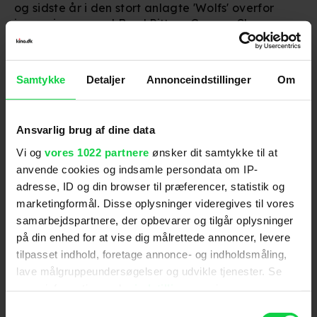
og sidste år i den stort anlagte 'Wolfs' overfor
ingen ringere end
Brad Pitt
og
George Clooney
.
Den 72-årige stjerne fik ydermere fornyet
international opmærksomhed, da han i 2022 var
Samtykke
Detaljer
Annonceindstillinger
Om
en del af holdet på Guldpalme-vinderen
Triangle
of Sadness
af svenske
Ruben Östlund
, hvor han
gjorde god figur overfor bl.a.
Woody Harrelson
.
Rollen indbragte ham endda en European Film
Ansvarlig brug af dine data
Award for Bedste europæiske skuespiller.
Vi og
vores 1022 partnere
ønsker dit samtykke til at
anvende cookies og indsamle persondata om IP-
Med 'Superman' i biograferne og i toppen af
adresse, ID og din browser til præferencer, statistik og
hitlister verden over er danskeren kommet langt
fra det snuskede baglokale i 'Pusher', hvor han
marketingformål. Disse oplysninger videregives til vores
udspurgte "Franke" (
Kim Bodnia
) om, hvor hans
samarbejdspartnere, der opbevarer og tilgår oplysninger
penge var.
på din enhed for at vise dig målrettede annoncer, levere
tilpasset indhold, foretage annonce- og indholdsmåling,
'Superman' kan ses i biografen nu.
lave målgruppeundersøgelser og udvikle tjenester. Se
mere information under
indstillinger
og i vores
For at se dette indhold skal
persondatapolitik. Du kan altid trække dit samtykke
Samtykkevalg