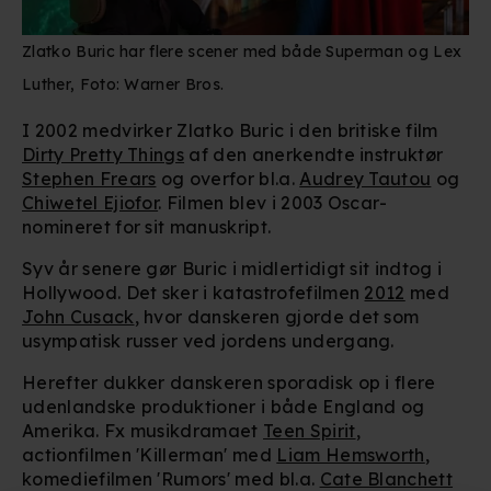
Zlatko Buric har flere scener med både Superman og Lex
Luther, Foto: Warner Bros.
I 2002 medvirker Zlatko Buric i den britiske film
Dirty Pretty Things
af den anerkendte instruktør
Stephen Frears
og overfor bl.a.
Audrey Tautou
og
Chiwetel Ejiofor
. Filmen blev i 2003 Oscar-
nomineret for sit manuskript.
Syv år senere gør Buric i midlertidigt sit indtog i
Hollywood. Det sker i katastrofefilmen
2012
med
John Cusack
, hvor danskeren gjorde det som
usympatisk russer ved jordens undergang.
Herefter dukker danskeren sporadisk op i flere
udenlandske produktioner i både England og
Amerika. Fx musikdramaet
Teen Spirit
,
actionfilmen 'Killerman' med
Liam Hemsworth
,
komediefilmen 'Rumors' med bl.a.
Cate Blanchett