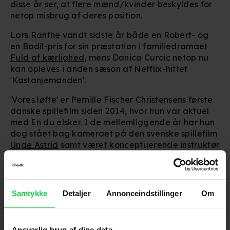
disse år ser, at flere mænd/kvinder beskyldes for
netop misbrug af deres position.
Lars Ranthe vandt sidste år både en Robert- og
en Bodil-pris for sin præstation i familiedramaet
Fuld af kærlighed
, mens Danica Curcic netop nu
kan opleves i anden sæson af Netflix-hittet
'Kastanjemanden'.
'Vores løfte' er Pernille Fischer Christensens første
danske spillefilm siden 2014, hvor hun var aktuel
med
En du elsker
. I de mellemliggende år har hun
dog stået bag kameraet på den svenske spillefilm
Unge Astrid
samt været konceptuerende instruktør
på DR's prisvindende serie 'Ulven kommer'.
'Vores løfte' får biografpremiere den 18. juni og er
en del af Biografklub Danmark-programmet.
Samtykke
Detaljer
Annonceindstillinger
Om
Se første klip fra filmen
herunder:
Ansvarlig brug af dine data