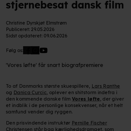
stjernebesat dansk film
Christine Dyrskjøt Elmstrøm
Publiceret
:
29.05.2026
Sidst opdateret
:
09.06.2026
Følg os:
'Vores løfte' får snart biografpremiere
To af Danmarks største skuespillere,
Lars Ranthe
og
Danica Curcic
, oplever en shitstorm indefra i
den kommende danske film
Vores løfte
, der giver
et indblik i de personlige konsekvenser, når et helt
samfund vender dig ryggen.
Den prisvindende instruktør
Pernille Fischer
Christensen
står bag kærlighedsdramaet, som