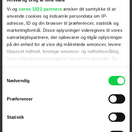
Vi og
vores 1022 partnere
ønsker dit samtykke til at
anvende cookies og indsamle persondata om IP-
For at se dette indhold skal
adresse, ID og din browser til præferencer, statistik og
marketingcookies være slået til. Klik her
marketingformål. Disse oplysninger videregives til vores
for at ændre dine indstillinger.
samarbejdspartnere, der opbevarer og tilgår oplysninger
på din enhed for at vise dig målrettede annoncer, levere
tilpasset indhold, foretage annonce- og indholdsmåling,
lave målgruppeundersøgelser og udvikle tjenester. Se
mere information under
indstillinger
og i vores
persondatapolitik. Du kan altid trække dit samtykke
Følg os for de seneste nyheder, konkurrencer
Samtykkevalg
tilbage eller ændre indstillinger fra vores
Nødvendig
samt film- og serietips:
"Cookiedeklaration", eller ved at trykke på "Privacy
trigger" ikonet.
Præferencer
Hvis du tillader det, vil vi også gerne:
Mest læste nyheder
Indsamle præcise oplysninger om din placering,
Statistik
der kan være nøjagtig inden for få meter
Identificere din enhed baseret på en scanning af