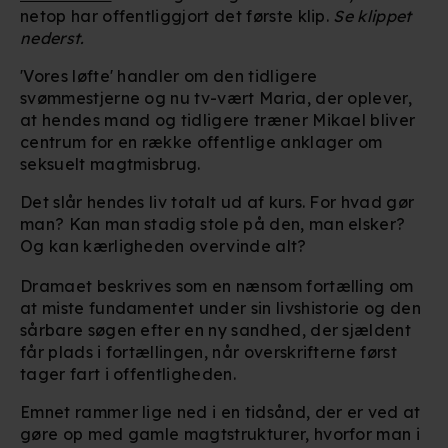
netop har offentliggjort det første klip.
Se klippet
nederst.
'Vores løfte' handler om den tidligere
svømmestjerne og nu tv-vært Maria, der oplever,
at hendes mand og tidligere træner Mikael bliver
centrum for en række offentlige anklager om
seksuelt magtmisbrug.
Det slår hendes liv totalt ud af kurs. For hvad gør
man? Kan man stadig stole på den, man elsker?
Og kan kærligheden overvinde alt?
Dramaet beskrives som en nænsom fortælling om
at miste fundamentet under sin livshistorie og den
sårbare søgen efter en ny sandhed, der sjældent
får plads i fortællingen, når overskrifterne først
tager fart i offentligheden.
Emnet rammer lige ned i en tidsånd, der er ved at
gøre op med gamle magtstrukturer, hvorfor man i