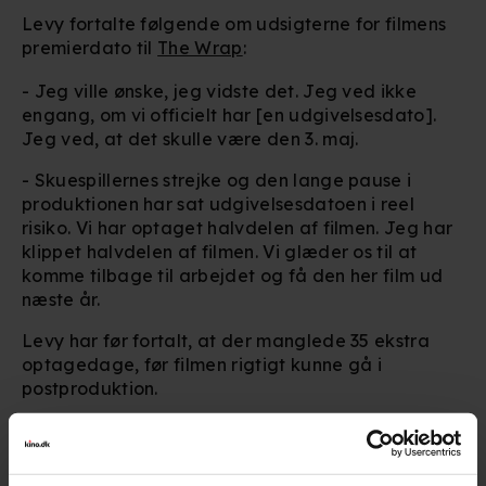
Levy fortalte følgende om udsigterne for filmens
premierdato til
The Wrap
:
- Jeg ville ønske, jeg vidste det. Jeg ved ikke
engang, om vi officielt har [en udgivelsesdato].
Jeg ved, at det skulle være den 3. maj.
- Skuespillernes strejke og den lange pause i
produktionen har sat udgivelsesdatoen i reel
risiko. Vi har optaget halvdelen af filmen. Jeg har
klippet halvdelen af filmen. Vi glæder os til at
komme tilbage til arbejdet og få den her film ud
næste år.
Levy har før fortalt, at der manglede 35 ekstra
optagedage, før filmen rigtigt kunne gå i
postproduktion.
Levy indrømmede samtidig, at han havde forsømt
at prioritere de CGI-tunge scener i de tidlige
optagedage, hvilket ville have gjort det muligt at