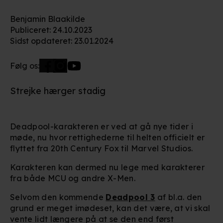
Benjamin Blaakilde
Publiceret
:
24.10.2023
Sidst opdateret
:
23.01.2024
Følg os:
Strejke hærger stadig
Deadpool-karakteren er ved at gå nye tider i
møde, nu hvor rettighederne til helten officielt er
flyttet fra 20th Century Fox til Marvel Studios.
Karakteren kan dermed nu lege med karakterer
fra både MCU og andre X-Men.
Selvom den kommende
Deadpool 3
af bl.a. den
grund er meget imødeset, kan det være, at vi skal
vente lidt længere på at se den end først