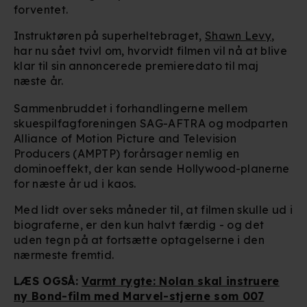
forventet.
Instruktøren på superheltebraget,
Shawn Levy
,
har nu sået tvivl om, hvorvidt filmen vil nå at blive
klar til sin annoncerede premieredato til maj
næste år.
Sammenbruddet i forhandlingerne mellem
skuespilfagforeningen SAG-AFTRA og modparten
Alliance of Motion Picture and Television
Producers (AMPTP) forårsager nemlig en
dominoeffekt, der kan sende Hollywood-planerne
for næste år ud i kaos.
Med lidt over seks måneder til, at filmen skulle ud i
biograferne, er den kun halvt færdig - og det
uden tegn på at fortsætte optagelserne i den
nærmeste fremtid.
LÆS OGSÅ:
Varmt rygte: Nolan skal instruere
ny Bond-film med Marvel-stjerne som 007