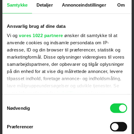
udføre mere arbejde, mens strejkerne var i gang.
Samtykke
Detaljer
Annonceindstillinger
Om
LÆS OGSÅ:
Spilletiden på 'Captain Marvel 2'
afsløret: Slår overraskende rekord
Ansvarlig brug af dine data
Filmen har
Ryan Reynolds
tilbage som
Vi og
vores 1022 partnere
ønsker dit samtykke til at
titelkarakteren sammen med
Hugh Jackman
, der
anvende cookies og indsamle persondata om IP-
slutter sig til Marvel Cinematic Universe som
adresse, ID og din browser til præferencer, statistik og
Wolverine for første gang.
marketingformål. Disse oplysninger videregives til vores
samarbejdspartnere, der opbevarer og tilgår oplysninger
Jennifer Garner
skal ligeledes gentage sin
Marvel-rolle som Elektra, men historiens detaljer
på din enhed for at vise dig målrettede annoncer, levere
er stadig ikke kendt.
tilpasset indhold, foretage annonce- og indholdsmåling,
lave målgruppeundersøgelser og udvikle tjenester. Se
Lige nu er 'Deadpool 3' stadig planlagt til udgivelse
mere information under
indstillinger
og i vores
den 3. maj 2024.
persondatapolitik. Du kan altid trække dit samtykke
Samtykkevalg
tilbage eller ændre indstillinger fra vores
Nødvendig
"Cookiedeklaration", eller ved at trykke på "Privacy
trigger" ikonet.
Præferencer
Følg os for de seneste nyheder, konkurrencer