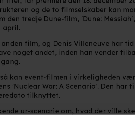
 titel, får premiere den 18. december 2
uktøren og de to filmselskaber kan man
om den tredje Dune-film, 'Dune: Messiah'
 april
.
 anden film, og Denis Villeneuve har tid
 lave noget andet, inden han vender tilba
 gang.
, så kan event-filmen i virkeligheden væ
ns 'Nuclear War: A Scenario'. Den har t
edato tilknyttet.
ende ur-scenarie om, hvad der ville ske 
 af eksklusive nye interviews med milit
 og har været fortrolige med reaktions