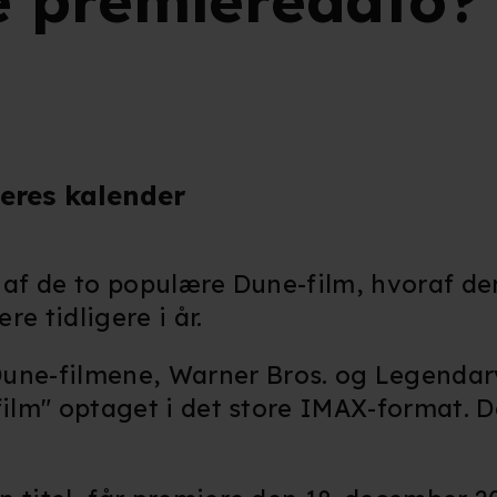
e premieredato?
eres kalender
 af de to populære Dune-film, hvoraf de
e tidligere i år.
ne-filmene, Warner Bros. og Legendary
film" optaget i det store IMAX-format. D