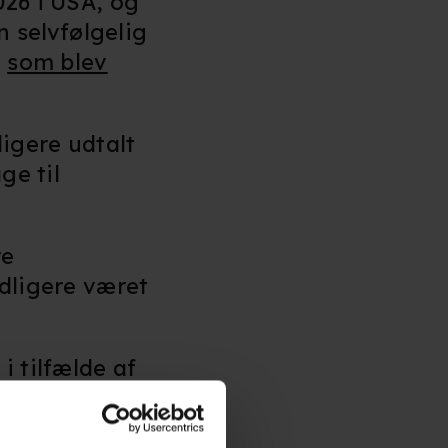
026 i USA, og
 selvfølgelig
,
som blev
ligere udtalt
ge til
re
idligere været
i tilfælde af
ære og civile
planerne og har