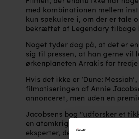
Filmen, der endnu ikke har nogen
med kombinationen mellem instr
kun spekulere i, om der er tale 
bekræftet af Legendary tilbage i
Noget tyder dog på, at det er en
sig til pressen, at han gerne vil
ørkenplaneten Arrakis for tredje
Hvis det ikke er 'Dune: Messiah'
filmatiseringen af Annie Jacobse
annonceret, men uden en premier
Jacobsens bog "udforsker et tikk
en atomkrig, baseret på snesevis
eksperter, der byggede våbnene