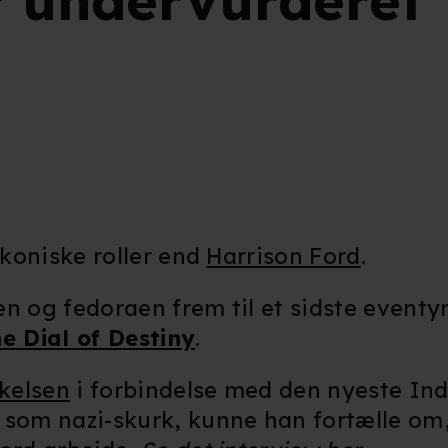
r undervurderet"
ikoniske roller end
Harrison Ford
.
en og fedoraen frem til et sidste event
e Dial of Destiny
.
kelsen
i forbindelse med den nyeste In
 som nazi-skurk, kunne han fortælle om