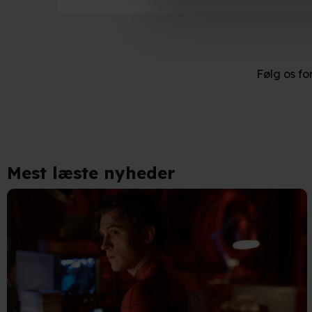
Hvis du tillader det, vil vi og
Indsamle præcise oplysnin
Følg os fo
Identificere din enhed bas
Du kan altid trække dit samty
hele websitet.
Vi bruger egne cookies og coo
Mest læste nyheder
funktionalitet, generere stati
Når vi anvender cookies, beh
læse mere om vores brug af coo