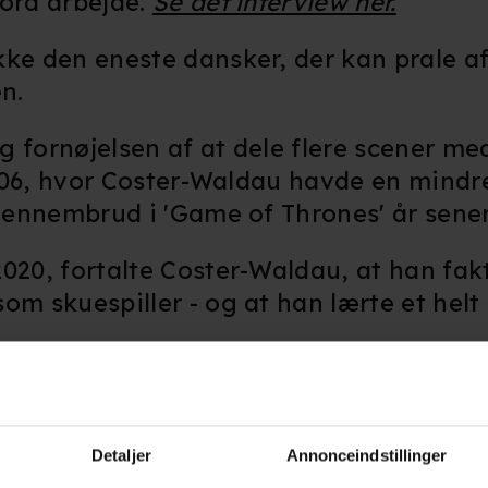
Ford arbejde.
Se det interview her.
kke den eneste dansker, der kan prale a
n.
 fornøjelsen af at dele flere scener me
06, hvor Coster-Waldau havde en mindre
 gennembrud i 'Game of Thrones' år sener
020, fortalte Coster-Waldau, at han fakti
om skuespiller - og at han lærte et helt
 Så kører vi!", så begyndte han altid at l
pille ved et eller andet eller læse et blad
Detaljer
Annonceindstillinger