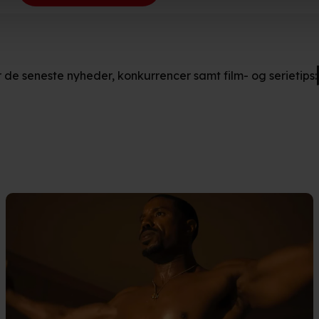
så gerne:
ger om din placering, der kan være nøjagtig inden for få meter
r de seneste nyheder, konkurrencer samt film- og serietips:
eret på en scanning af dens unikke karakteristika (fingerprinting)
kke tilbage eller ændre indstillinger fra vores "Cookiedeklaratio
kies fra tredjeparter til at optimere dit besøg på vores hjemmesid
stik, huske dine præferencer og til markedsføring.
andler vi kortvarigt din IP-adresse. IP-adressen kan blive delt 
kies og behandling af dine personoplysninger i både vores
privatlivspo