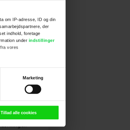
 så ligeglad?"
ta om IP-adresse, ID og din
"Idéen er, at
s samarbejdspartnere, der
den scene, så
set indhold, foretage
ormation under
indstillinger
 fra vores
ange efter.
ldstændig
ter
Marketing
ting)
 han også
er som
Clive
n browser til statistik og
g tilgår oplysninger på din
Tillad alle cookies
oldsmåling, lave
stillinger.
persondatapolitik.