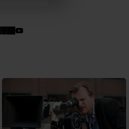
n". Dine valg anvendes på
e. Det gør vi for at sikre
med vores partnere.
Du kan
litik
og
cookiepolitik
.