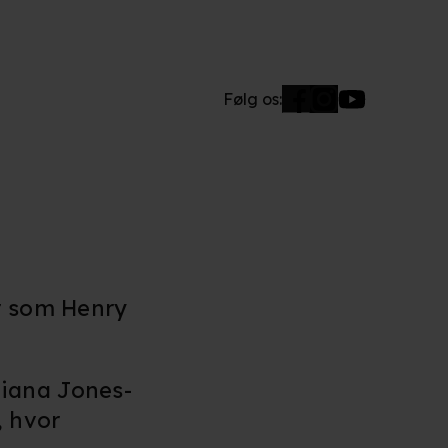
Følg os:
yr som Henry
diana Jones-
, hvor