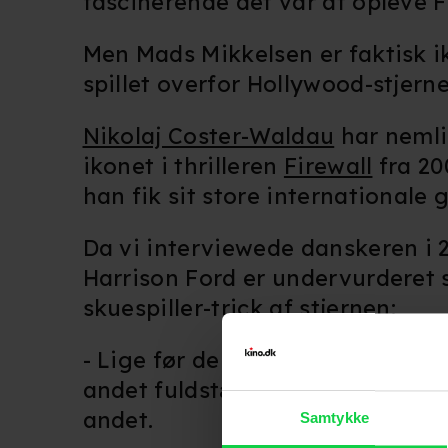
fascinerende det var at opleve 
Men Mads Mikkelsen er faktisk i
spillet overfor Hollywood-stjerne
Nikolaj Coster-Waldau
har nemlig
ikonet i thrilleren
Firewall
fra 20
han fik sit store internationale
Da vi interviewede danskeren i 2
Harrison Ford er undervurderet s
skuespiller-trick af stjernen:
- Lige før de siger: "Lyd! Kamera!
andet fuldstændig underligt ... at 
andet.
Samtykke