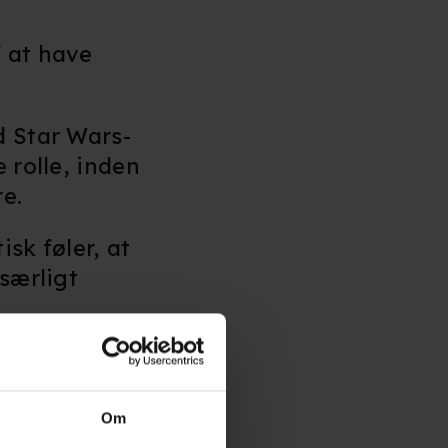
f at have
d Star Wars-
 rolle, inden
e.
sk føler, at
 særligt
ave et eller
 eller et eller
Om