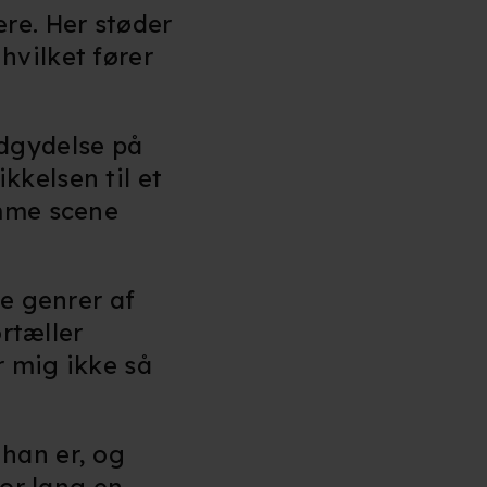
re. Her støder
hvilket fører
udgydelse på
kkelsen til et
omme scene
ge genrer af
ortæller
r mig ikke så
han er, og