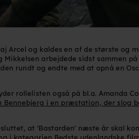
kke tilbage eller ændre indstillinger fra vores "Cookiedeklaratio
kies fra tredjeparter til at optimere dit besøg på vores hjemmesid
stik, huske dine præferencer og til markedsføring.
andler vi kortvarigt din IP-adresse. IP-adressen kan blive delt 
olaj Arcel og kaldes en af de største og 
kies og behandling af dine personoplysninger i både vores
privatlivspo
og Mikkelsen arbejdede sidst sammen p
rden rundt og endte med at opnå en Osc
er rollelisten også på bl.a. Amanda Col
 Bennebjerg i en præstation, der slog 
luttet, at 'Bastarden' næste år skal kon
 i kategorien Bedste udenlandske film