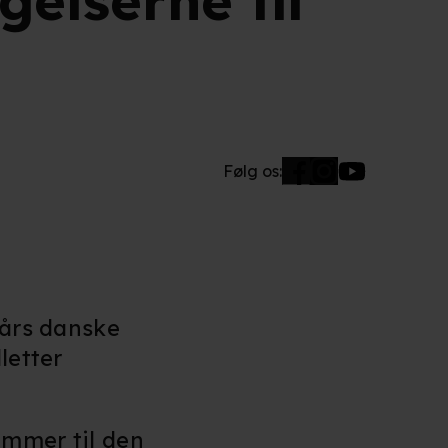
elserne til
Følg os:
 års danske
letter
ommer til den