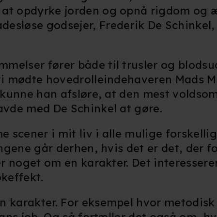
 at opdyrke jorden og opnå rigdom og æ
esløse godsejer, Frederik De Schinkel, 
melser fører både til trusler og blods
 vi mødte hovedrolleindehaveren Mads Mi
t, kunne han afsløre, at den mest volds
havde med De Schinkel at gøre.
scener i mit liv i alle mulige forskelli
ingene går derhen, hvis det er det, der f
ler noget om en karakter. Det interessere
okeffekt.
n karakter. For eksempel hvor metodisk 