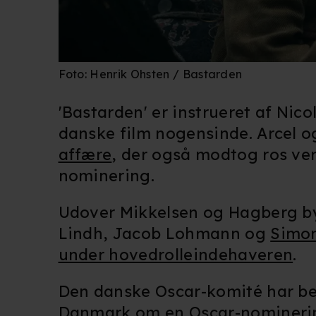
Du kan altid trække dit samty
hele websitet.
Vi bruger egne cookies og coo
funktionalitet, generere stati
Foto: Henrik Ohsten / Bastarden
Når vi anvender cookies, beh
'Bastarden' er instrueret af Nic
læse mere om vores brug af coo
danske film nogensinde. Arcel 
affære
, der også modtog ros ve
nominering.
Udover Mikkelsen og Hagberg byd
Lindh, Jacob Lohmann og
Simon
under hovedrolleindehaveren
.
Den danske Oscar-komité har bes
Danmark om en Oscar-nominering