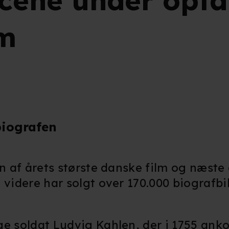
ene under optag
lm
biografen
en af årets største danske film og næste
il videre har solgt over 170.000 biografbil
ge soldat Ludvig Kahlen, der i 1755 ank