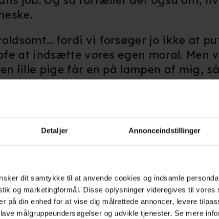
hans job. Og så fortæller det også om, h
nneske.
oldsomt… fordi vi forsøger jo ikke at put
rofe at indsætte vores egen moral. Men vi
en lille pige får en på lampen af mig, s
n.
karakteren Anmai Mus, der bliver spille
 Mus stjæler tidligt i 'Bastarden' høns
Detaljer
Annonceindstillinger
nget, fører det til slag og rusken.
 er da lidt voldsomt at sidde og gøre. 
 som om, at jeg slog hende heldigvis. S
sker dit samtykke til at anvende cookies og indsamle personda
istik og marketingformål. Disse oplysninger videregives til vore
er på din enhed for at vise dig målrettede annoncer, levere tilpas
 lave målgruppeundersøgelser og udvikle tjenester. Se mere inf