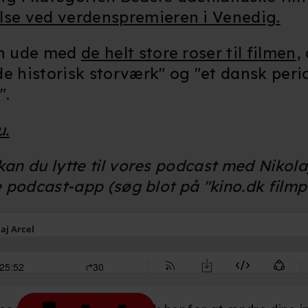
se ved verdenspremieren i Venedig
.
en ude med
de helt store roser til filmen
,
de historisk storværk" og "et dansk peri
".
u.
an du lytte til vores podcast med Nikola
e podcast-app (søg blot på "kino.dk film