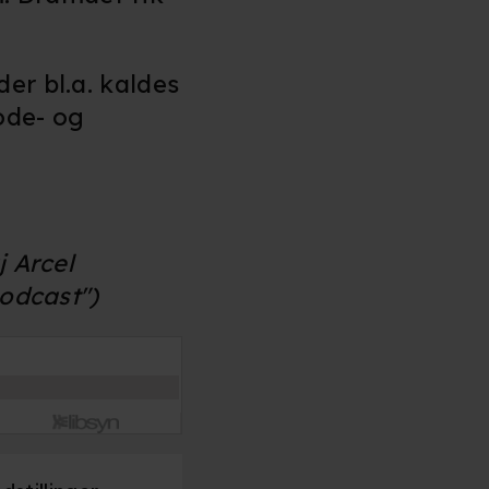
 der bl.a. kaldes
ode- og
j Arcel
podcast")