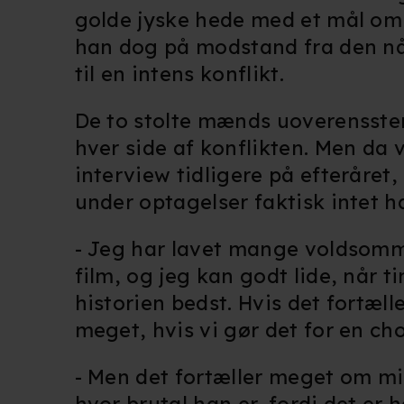
golde jyske hede med et mål om
han dog på modstand fra den nåd
til en intens konflikt.
De to stolte mænds uoverensstem
hver side af konflikten. Men da
interview tidligere på efteråre
under optagelser faktisk intet 
- Jeg har lavet mange voldsomme 
film, og jeg kan godt lide, når t
historien bedst. Hvis det fortæl
meget, hvis vi gør det for en ch
- Men det fortæller meget om mi