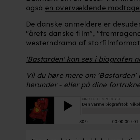
også
en overvældende modtagel
De danske anmeldere er desud
"årets danske film", "fremragen
westerndrama af storfilmformat
'Bastarden' kan ses i biografen n
Vil du høre mere om 'Bastarden' k
herunder - eller på dine fortrukn