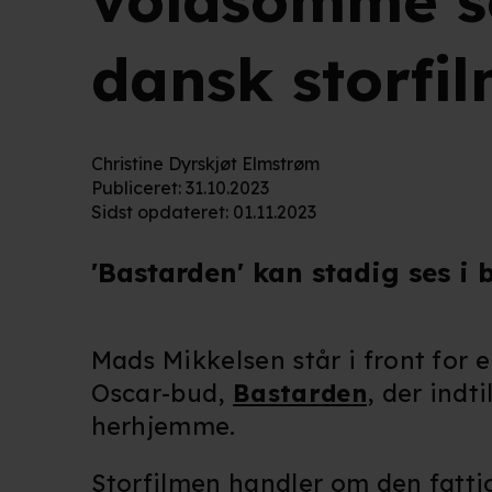
voldsomme sc
dansk storfi
Christine Dyrskjøt Elmstrøm
Publiceret
:
31.10.2023
Sidst opdateret
:
01.11.2023
'Bastarden' kan stadig ses i 
Mads Mikkelsen står i front for 
Oscar-bud,
Bastarden
, der indt
herhjemme.
Storfilmen handler om den fatti