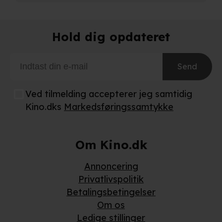
Når vi anvender cookies, behandler vi kortvarigt din IP-
Hold dig opdateret
adresse. IP-adressen kan blive delt med vores
partnere.
Du kan læse mere om vores brug af cookies og
behandling af dine personoplysninger i både vores
Send
privatlivspolitik
og
cookiepolitik
.
Ved tilmelding accepterer jeg samtidig
Kino.dks
Markedsføringssamtykke
Om Kino.dk
Annoncering
Privatlivspolitik
Betalingsbetingelser
Om os
Ledige stillinger