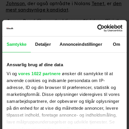
Johnson
, der også optrådte i Nolans
Tenet
, er
den
mest sandsynlige kandidat
.
James Bond-filmen, der bliver nr. 26 i den officielle
række af titler, har endnu ingen premieredato.
Anbefalet til dig
Samtykke
Detaljer
Annonceindstillinger
Om
Ansvarlig brug af dine data
Følg os for de seneste nyheder, konkurrencer
Vi og
vores 1022 partnere
ønsker dit samtykke til at
samt film- og serietips:
anvende cookies og indsamle persondata om IP-
adresse, ID og din browser til præferencer, statistik og
marketingformål. Disse oplysninger videregives til vores
samarbejdspartnere, der opbevarer og tilgår oplysninger
på din enhed for at vise dig målrettede annoncer, levere
Mest læste nyheder
tilpasset indhold, foretage annonce- og indholdsmåling,
lave målgruppeundersøgelser og udvikle tjenester. Se
mere information under
indstillinger
og i vores