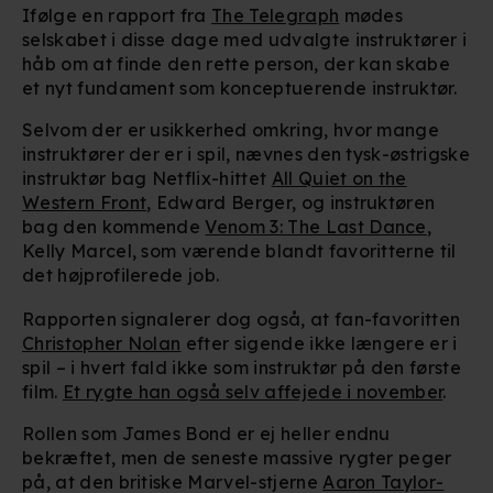
Ifølge en rapport fra
The Telegraph
mødes
selskabet i disse dage med udvalgte instruktører i
håb om at finde den rette person, der kan skabe
et nyt fundament som konceptuerende instruktør.
Selvom der er usikkerhed omkring, hvor mange
instruktører der er i spil, nævnes den tysk-østrigske
instruktør bag Netflix-hittet
All Quiet on the
Western Front
, Edward Berger, og instruktøren
bag den kommende
Venom 3: The Last Dance
,
Kelly Marcel, som værende blandt favoritterne til
det højprofilerede job.
Rapporten signalerer dog også, at fan-favoritten
Christopher Nolan
efter sigende ikke længere er i
spil – i hvert fald ikke som instruktør på den første
film.
Et rygte han også selv affejede i november
.
Rollen som James Bond er ej heller endnu
bekræftet, men de seneste massive rygter peger
på, at den britiske Marvel-stjerne
Aaron Taylor-