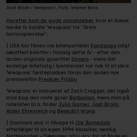
Josh Brolin i 'Weapons', Foto: Warner Bros.
Herefter kom de gode anmeldelser
, hvor et dansk
medie fx kaldte 'Weapons' for "årets
horroroplevelse".
I USA har filmen via billetportalen
Fandango
solgt
næstflest billetter i forsalg dette år - efter den
anden originale gysertitel
Sinners
- mens det
endelige billetsalg i hjemlandet var nok til at sikre
'Weapons' førstepladsen foran den anden nye
premierefilm
Freakier Friday
.
'Weapons' er instrueret af Zach Cregger, der også
stod bag den roste gyser
Barbarian
, mens man på
rollelisten
bl.a. finder
Julia Garner
,
Josh Brolin
,
Alden Ehrenreich
og
Benedict Wong
.
I Danmark skal vi tilbage til
Ole Bornedals
efterfølger til sin egen 1994-klassiker, nemlig
Nattevagten - Dæmoner går i arv
, for at finde en