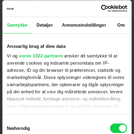
gyserfilm, der toppede biograf-hitlisten her i
landet. Fortsættelsen solgte 45.667 billetter inkl.
forpremierer, da den havde premiere i december
Samtykke
Detaljer
Annonceindstillinger
Om
2023.
'Weapons' er årets anden originale gyserfilm,
altså ikke baseret på tidligere film, bøger eller
Ansvarlig brug af dine data
andre forlæg, der har succes.
Vi og
vores 1022 partnere
ønsker dit samtykke til at
Førnævnte 'Sinners' blev især i USA en kæmpe
anvende cookies og indsamle persondata om IP-
succes, hvor den fik
den bedste åbningsweekend
adresse, ID og din browser til præferencer, statistik og
for en original film i dette årti
. Begge film er i
marketingformål. Disse oplysninger videregives til vores
øvrigt produceret af Warner Bros.
samarbejdspartnere, der opbevarer og tilgår oplysninger
på din enhed for at vise dig målrettede annoncer, levere
'Weapons' kan ses i biografen lige nu.
tilpasset indhold, foretage annonce- og indholdsmåling,
lave målgruppeundersøgelser og udvikle tjenester. Se
For at se dette indhold skal
mere information under
indstillinger
og i vores
marketingcookies være slået til. Klik her
persondatapolitik. Du kan altid trække dit samtykke
Samtykkevalg
tilbage eller ændre indstillinger fra vores
Nødvendig
for at ændre dine indstillinger.