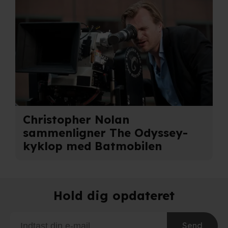
adresse. IP-adressen kan blive delt med vores
partnere.
Du kan læse mere om vores brug af cookies og
behandling af dine personoplysninger i både vores
privatlivspolitik
og
cookiepolitik
.
Christopher Nolan
sammenligner The Odyssey-
kyklop med Batmobilen
Hold dig opdateret
Send