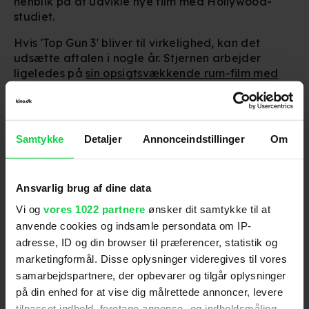
henblik på at udvikle nye film med Hollywood-
studiet.
Hvis 'Top Gun 3' bliver til virkelighed, kan det
udsætte aftalen i nogle år. Stjernen arbejder
ligeledes på
sin opsigtsvækkende rum-film med
NASA
for Universal.
Vi må se, om Tom Cruise stadig "feels the need for
speed".
Samtykke
Detaljer
Annonceindstillinger
Om
Anbefalet til dig
Ansvarlig brug af dine data
Vi og
vores 1022 partnere
ønsker dit samtykke til at
anvende cookies og indsamle persondata om IP-
Følg os for de seneste nyheder, konkurrencer
adresse, ID og din browser til præferencer, statistik og
samt film- og serietips:
marketingformål. Disse oplysninger videregives til vores
samarbejdspartnere, der opbevarer og tilgår oplysninger
på din enhed for at vise dig målrettede annoncer, levere
tilpasset indhold, foretage annonce- og indholdsmåling,