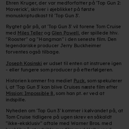
Ehren Kruger, der var medforfatter på 'Top Gun 2:
Maverick', skriver i øjeblikket på første
manuskriptudkast til 'Top Gun 3'.
Rygtet går på, at 'Top Gun 3' vil forene Tom Cruise
med
Miles Teller
og
Glen Powell
, der spillede hhv.
"Rooster" og "Hangman" i den seneste film. Den
legendariske producer Jerry Buckheimer
forventes også tilbage.
Joseph Kosinski
er udset til enten at instruere igen
- eller fungere som producer på efterfølgeren.
Historien kommer fra mediet
Puck
, som spekulerer
i, at 'Top Gun 3' kan blive Cruises næste film efter
Mission: Impossible 8
, som han pt. er ved at
indspille.
Nyheden om 'Top Gun 3' kommer i kølvandet på, at
Tom Cruise tidligere på ugen skrev en såkaldt
"ikke-eksklusiv" aftale med Warner Bros. med