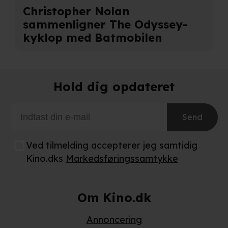
Christopher Nolan
at sikre funktionalitet, generere statistik, huske dine
sammenligner The Odyssey-
præferencer og til markedsføring.
kyklop med Batmobilen
Når vi anvender cookies, behandler vi kortvarigt din IP-
adresse. IP-adressen kan blive delt med vores
partnere.
Du kan læse mere om vores brug af cookies og
Hold dig opdateret
behandling af dine personoplysninger i både vores
privatlivspolitik
og
cookiepolitik
.
Send
Ved tilmelding accepterer jeg samtidig
Kino.dks
Markedsføringssamtykke
Om Kino.dk
Annoncering