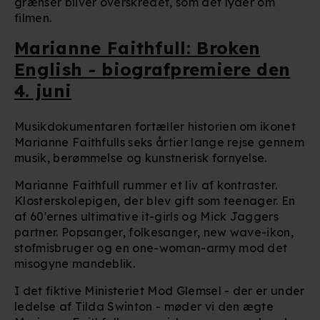
grænser bliver overskredet, som det lyder om
filmen.
Marianne Faithfull: Broken
English - biografpremiere den
4. juni
Musikdokumentaren fortæller historien om ikonet
Marianne Faithfulls seks årtier lange rejse gennem
musik, berømmelse og kunstnerisk fornyelse.
Marianne Faithfull rummer et liv af kontraster.
Klosterskolepigen, der blev gift som teenager. En
af 60'ernes ultimative it-girls og Mick Jaggers
partner. Popsanger, folkesanger, new wave-ikon,
stofmisbruger og en one-woman-army mod det
misogyne mandeblik.
I det fiktive Ministeriet Mod Glemsel - der er under
ledelse af Tilda Swinton - møder vi den ægte