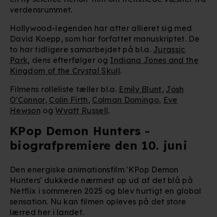
verdensrummet.
Hollywood-legenden har atter allieret sig med
David Koepp, som har forfattet manuskriptet. De
to har tidligere samarbejdet på bl.a.
Jurassic
Park
, dens efterfølger og
Indiana Jones and the
Kingdom of the Crystal Skull
.
Filmens rolleliste tæller bl.a.
Emily Blunt
,
Josh
O'Connor
,
Colin Firth
,
Colman Domingo
,
Eve
Hewson
og
Wyatt Russell
.
KPop Demon Hunters -
biografpremiere den 10. juni
Den energiske animationsfilm 'KPop Demon
Hunters' dukkede nærmest op ud af det blå på
Netflix i sommeren 2025 og blev hurtigt en global
sensation. Nu kan filmen opleves på det store
lærred her i landet.