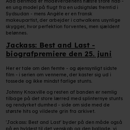
Ada derimod er modeverdenens næste store håb -
en ung model på flugt fra en udsigtsløs fremtid i
Sydsudan - mens Angèle er en fransk
makeupartist, der arbejder i catwalkens usynlige
skygger, hvor perfektion forventes, men sjældent
belønnes.
Jackass: Best and Last -
biografpremiere den 25. juni
Her er tale om den femte - og øjensynligt sidste
film - i serien om vennerne, der kaster sig ud i
tossede og ikke mindst farlige stunts.
Johnny Knoxville og resten af banden er nemlig
tilbage på det store lærred med splinternye stunts
og rendyrket dumhed - side om side med de
største hits og vildeste grin fra arkivet.
'Jackass: Best and Last' byder på den måde også
på en hyldest til det venskab og den ballade, vi