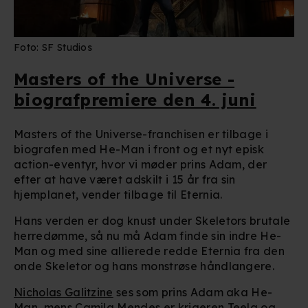
Foto: SF Studios
Masters of the Universe -
biografpremiere den 4. juni
Masters of the Universe-franchisen er tilbage i
biografen med He-Man i front og et nyt episk
action-eventyr, hvor vi møder prins Adam, der
efter at have været adskilt i 15 år fra sin
hjemplanet, vender tilbage til Eternia.
Hans verden er dog knust under Skeletors brutale
herredømme, så nu må Adam finde sin indre He-
Man og med sine allierede redde Eternia fra den
onde Skeletor og hans monstrøse håndlangere.
Nicholas Galitzine
ses som prins Adam aka He-
Man, mens
Camila Mendes
er krigeren Teela og