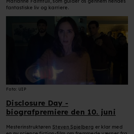
Marianne Faithfull, som guider os gennem hendes
fantastiske liv og karriere.
Foto: UIP
Disclosure Day -
biografpremiere den 10. juni
Mesterinstruktøren
Steven Spielberg
er klar med
en ny science fiction-film om fremmede væsner fra