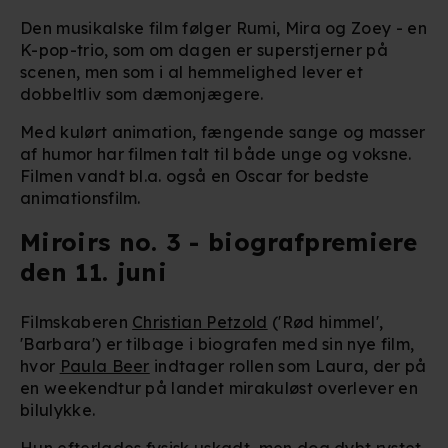
Den musikalske film følger Rumi, Mira og Zoey - en
K-pop-trio, som om dagen er superstjerner på
scenen, men som i al hemmelighed lever et
dobbeltliv som dæmonjægere.
Med kulørt animation, fængende sange og masser
af humor har filmen talt til både unge og voksne.
Filmen vandt bl.a. også en Oscar for bedste
animationsfilm.
Miroirs no. 3 - biografpremiere
den 11. juni
Filmskaberen
Christian Petzold
('Rød himmel',
'Barbara') er tilbage i biografen med sin nye film,
hvor
Paula Beer
indtager rollen som Laura, der på
en weekendtur på landet mirakuløst overlever en
bilulykke.