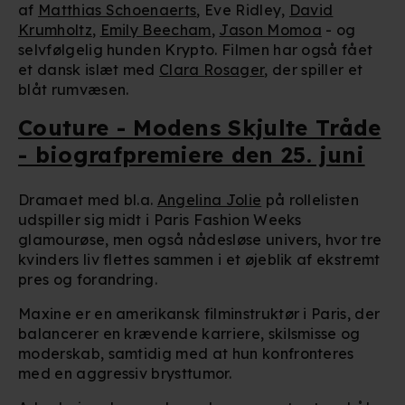
af
Matthias Schoenaerts
, Eve Ridley,
David
Krumholtz
,
Emily Beecham
,
Jason Momoa
- og
selvfølgelig hunden Krypto. Filmen har også fået
et dansk islæt med
Clara Rosager
, der spiller et
blåt rumvæsen.
Couture - Modens Skjulte Tråde
- biografpremiere den 25. juni
Dramaet med bl.a.
Angelina Jolie
på rollelisten
udspiller sig midt i Paris Fashion Weeks
glamourøse, men også nådesløse univers, hvor tre
kvinders liv flettes sammen i et øjeblik af ekstremt
pres og forandring.
Maxine er en amerikansk filminstruktør i Paris, der
balancerer en krævende karriere, skilsmisse og
moderskab, samtidig med at hun konfronteres
med en aggressiv brysttumor.