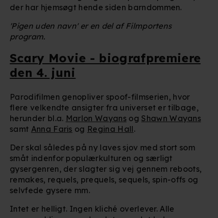
der har hjemsøgt hende siden barndommen.
'Pigen uden navn' er en del af Filmportens
program.
Scary Movie - biografpremiere
den 4. juni
Parodifilmen genopliver spoof-filmserien, hvor
flere velkendte ansigter fra universet er tilbage,
herunder bl.a.
Marlon Wayans
og
Shawn Wayans
samt
Anna Faris
og
Regina Hall
.
Der skal således på ny laves sjov med stort som
småt indenfor populærkulturen og særligt
gysergenren, der slagter sig vej gennem reboots,
remakes, requels, prequels, sequels, spin-offs og
selvfede gysere mm.
Intet er helligt. Ingen kliché overlever. Alle