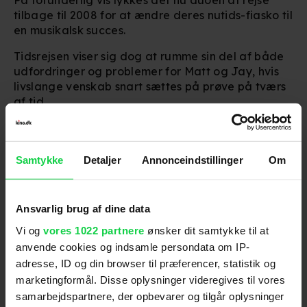
På forunderlig vis lykkes det nu duoen at rejse
tilbage til 2008 for at ændre deres nutids-fiasko til
en musikalsk succes.
Tidsrejsen viser sig dog at rumme sin del af både
udfordringer og problemer for Matt og Jay, hvis
livslange venskab snart sættes på prøve på tværs
af tid.
Samtykke
Detaljer
Annonceindstillinger
Om
Ansvarlig brug af dine data
Vi og
vores 1022 partnere
ønsker dit samtykke til at
anvende cookies og indsamle persondata om IP-
adresse, ID og din browser til præferencer, statistik og
marketingformål. Disse oplysninger videregives til vores
Foto: Nordisk Film
samarbejdspartnere, der opbevarer og tilgår oplysninger