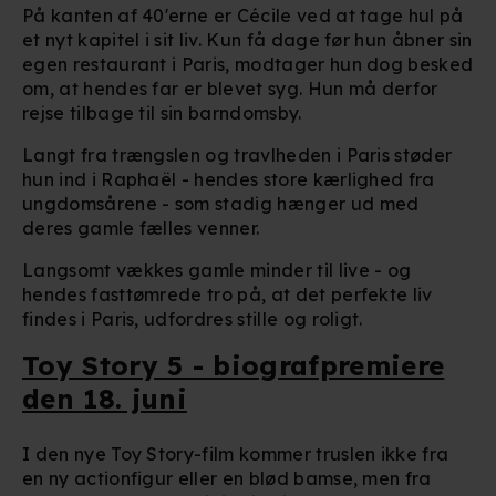
Vi bruger egne cookies og cookies fra tredjeparter til at
På kanten af 40'erne er Cécile ved at tage hul på
optimere dit besøg på vores hjemmeside. Det gør vi for
et nyt kapitel i sit liv. Kun få dage før hun åbner sin
at sikre funktionalitet, generere statistik, huske dine
egen restaurant i Paris, modtager hun dog besked
om, at hendes far er blevet syg. Hun må derfor
præferencer og til markedsføring.
rejse tilbage til sin barndomsby.
Når vi anvender cookies, behandler vi kortvarigt din IP-
Langt fra trængslen og travlheden i Paris støder
adresse. IP-adressen kan blive delt med vores
hun ind i Raphaël - hendes store kærlighed fra
partnere.
Du kan læse mere om vores brug af cookies og
ungdomsårene - som stadig hænger ud med
behandling af dine personoplysninger i både vores
deres gamle fælles venner.
privatlivspolitik
og
cookiepolitik
.
Langsomt vækkes gamle minder til live - og
hendes fasttømrede tro på, at det perfekte liv
findes i Paris, udfordres stille og roligt.
Toy Story 5 - biografpremiere
den 18. juni
I den nye Toy Story-film kommer truslen ikke fra
en ny actionfigur eller en blød bamse, men fra