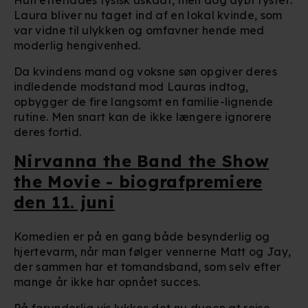
Hun efterlades fysisk uskadt, men dog dybt rystet.
Laura bliver nu taget ind af en lokal kvinde, som
var vidne til ulykken og omfavner hende med
moderlig hengivenhed.
Da kvindens mand og voksne søn opgiver deres
indledende modstand mod Lauras indtog,
opbygger de fire langsomt en familie-lignende
rutine. Men snart kan de ikke længere ignorere
deres fortid.
Nirvanna the Band the Show
the Movie - biografpremiere
den 11. juni
Komedien er på en gang både besynderlig og
hjertevarm, når man følger vennerne Matt og Jay,
der sammen har et tomandsband, som selv efter
mange år ikke har opnået succes.