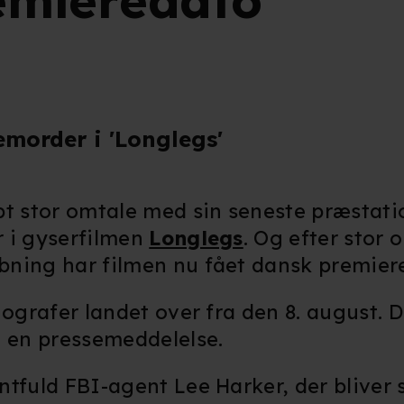
emieredato
morder i 'Longlegs'
bt stor omtale med sin seneste præstati
r i gyserfilmen
Longlegs
. Og efter stor 
bning har filmen nu fået dansk premier
ografer landet over fra den 8. august. D
i en pressemeddelelse.
ntfuld FBI-agent Lee Harker, der bliver 