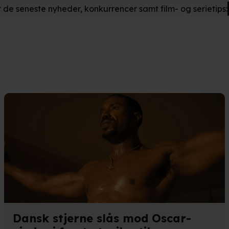
r de seneste nyheder, konkurrencer samt film- og serietips:
ger om din placering, der kan være nøjagtig inden for få meter
eret på en scanning af dens unikke karakteristika (fingerprinting)
kke tilbage eller ændre indstillinger fra vores "Cookiedeklaratio
kies fra tredjeparter til at optimere dit besøg på vores hjemmesid
stik, huske dine præferencer og til markedsføring.
andler vi kortvarigt din IP-adresse. IP-adressen kan blive delt 
kies og behandling af dine personoplysninger i både vores
privatlivspo
Dansk stjerne slås mod Oscar-