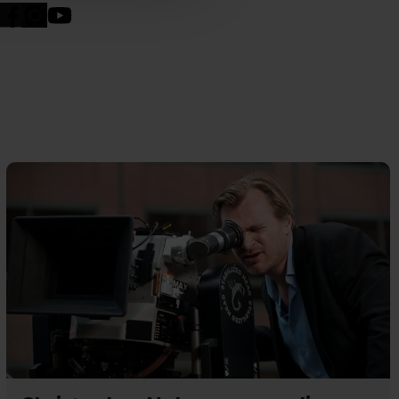
n". Dine valg anvendes på
e. Det gør vi for at sikre
med vores partnere.
Du kan
litik
og
cookiepolitik
.