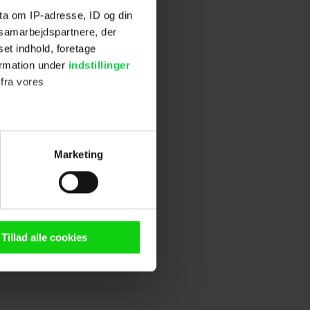
r, første gang
ta om IP-adresse, ID og din
s samarbejdspartnere, der
set indhold, foretage
 bliver
ormation under
indstillinger
 premiere har
 fra vores
ftur.
ter
Marketing
ting)
stillinger.
n browser til statistik og
g tilgår oplysninger på din
Tillad alle cookies
oldsmåling, lave
persondatapolitik.