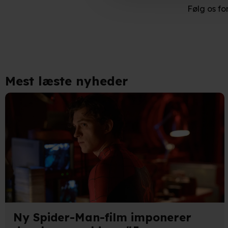
Følg os fo
Indsamle præcise oplysnin
Identificere din enhed bas
Du kan altid trække dit samty
hele websitet.
Mest læste nyheder
Vi bruger egne cookies og coo
funktionalitet, generere stati
Når vi anvender cookies, beh
læse mere om vores brug af coo
Ny Spider-Man-film imponerer