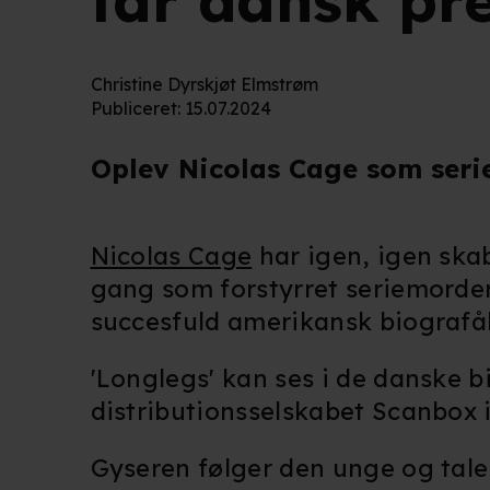
får dansk pr
Christine Dyrskjøt Elmstrøm
Publiceret
:
15.07.2024
Oplev Nicolas Cage som serie
Nicolas Cage
har igen, igen ska
gang som forstyrret seriemorde
succesfuld amerikansk biografå
'Longlegs' kan ses i de danske bi
distributionsselskabet Scanbox 
Gyseren
følger den unge og tale