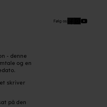
Følg os:
on - denne
omtale og en
edato.
et skriver
sat på den