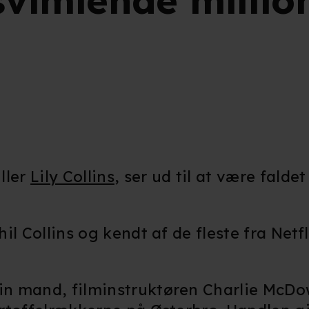
svimlende millio
ller
Lily Collins
, ser ud til at være falde
l Collins og kendt af de fleste fra Netfl
n mand, filminstruktøren Charlie McDow