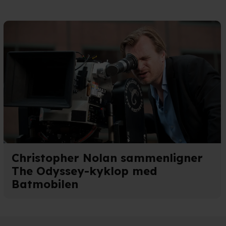
n". Dine valg anvendes på
e. Det gør vi for at sikre
med vores partnere.
Du kan
litik
og
cookiepolitik
.
Christopher Nolan sammenligner
The Odyssey-kyklop med
Batmobilen