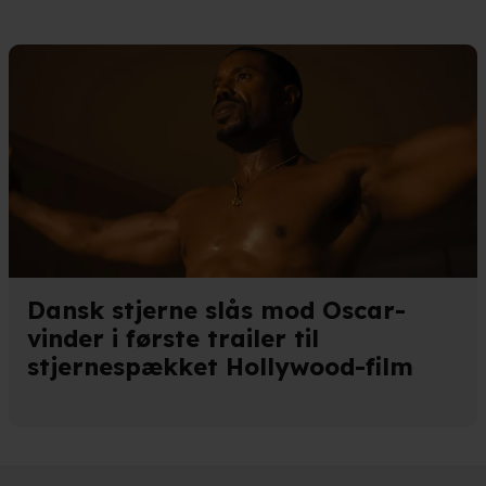
kke tilbage eller ændre indstillinger fra vores "Cookiedeklaratio
kies fra tredjeparter til at optimere dit besøg på vores hjemmesid
stik, huske dine præferencer og til markedsføring.
andler vi kortvarigt din IP-adresse. IP-adressen kan blive delt 
kies og behandling af dine personoplysninger i både vores
privatlivspo
Dansk stjerne slås mod Oscar-
vinder i første trailer til
stjernespækket Hollywood-film