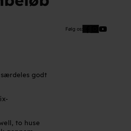
nbeløb
Følg os:
t særdeles godt
ix-
ell, to huse