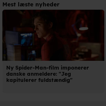
Mest læste nyheder
Du kan altid trække dit samty
hele websitet.
Vi bruger egne cookies og coo
funktionalitet, generere stati
Når vi anvender cookies, beh
læse mere om vores brug af coo
Ny Spider-Man-film imponerer
danske anmeldere: "Jeg
kapitulerer fuldstændig"