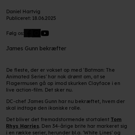
Daniel Hartvig
Publiceret
:
18.06.2025
Følg os:
James Gunn bekræfter
De fleste, der er vokset op med 'Batman: The
Animated Series' har nok drømt om, at se
Flagermusen gå op imod skurken Clayface i en
live action-film. Det sker nu.
DC-chef James Gunn har nu bekræftet, hvem der
skal indtage den ikoniske rolle.
Det bliver det fremadstormende stortalent
Tom
Rhys Harries
. Den 34-årige brite har markeret sig
i en række serier, herunder bl.a. 'White Lines' og