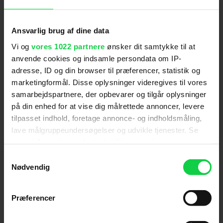
over årene. Alene indenfor det sidste år har
figuren optrådt i animationsserien 'Batman: The
Ansvarlig brug af dine data
Caped Crusader' og DCU-serien 'Creature
Commandos', der var forfattet af James Gunn. I
Vi og
vores 1022 partnere
ønsker dit samtykke til at
sidstnævnte version blev Clayface portrætteret af
anvende cookies og indsamle persondata om IP-
Alan Tudyk
.
adresse, ID og din browser til præferencer, statistik og
marketingformål. Disse oplysninger videregives til vores
Produktionen på 'Clayface' forventes at starte til
efteråret med en planlagt premiere i september
samarbejdspartnere, der opbevarer og tilgår oplysninger
2026.
på din enhed for at vise dig målrettede annoncer, levere
tilpasset indhold, foretage annonce- og indholdsmåling,
James Gunns DCU skydes for alvor igang med
lave målgruppeundersøgelser og udvikle tjenester. Se
'Superman' den 10. juli.
mere information under
indstillinger
og i vores
persondatapolitik. Du kan altid trække dit samtykke
Samtykkevalg
tilbage eller ændre indstillinger fra vores
Nødvendig
"Cookiedeklaration", eller ved at trykke på "Privacy
Følg os for de seneste nyheder, konkurrencer
trigger" ikonet.
Præferencer
samt film- og serietips:
Hvis du tillader det, vil vi også gerne: