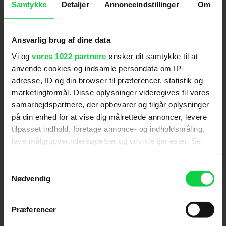
Nu er spørgsmålet bare, hvilken kæmpestjerne der
Samtykke
Detaljer
Annonceindstillinger
Om
uundgåeligt sættes til at levere engelsk stemme til
Rosalina.
Ansvarlig brug af dine data
'The Super Mario Galaxy Movie' forventes at få
biografpremiere allerede til april 2026.
Vi og
vores 1022 partnere
ønsker dit samtykke til at
anvende cookies og indsamle persondata om IP-
Se teaser-traileren herunder:
adresse, ID og din browser til præferencer, statistik og
marketingformål. Disse oplysninger videregives til vores
samarbejdspartnere, der opbevarer og tilgår oplysninger
For at se dette indhold skal
på din enhed for at vise dig målrettede annoncer, levere
marketingcookies være slået til. Klik her
tilpasset indhold, foretage annonce- og indholdsmåling,
lave målgruppeundersøgelser og udvikle tjenester. Se
for at ændre dine indstillinger.
mere information under
indstillinger
og i vores
persondatapolitik. Du kan altid trække dit samtykke
Samtykkevalg
tilbage eller ændre indstillinger fra vores
Nødvendig
"Cookiedeklaration", eller ved at trykke på "Privacy
trigger" ikonet.
Følg os for de seneste nyheder, konkurrencer
Præferencer
samt film- og serietips:
Hvis du tillader det, vil vi også gerne: