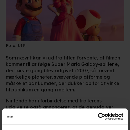
Foto: UIP
Som nævnt kan vi ud fra titlen forvente, at filmen
kommer til at følge Super Mario Galaxy-spillene,
der første gang blev udgivet i 2007, så forvent
mærkelige planeter, svævende platforme og
måske et par Lumaer, der dukker op for at vinke
til publikum en gang i mellem.
Nintendo har i forbindelse med trailerens
udgivelse også annonceret, at de genudgiver
både 'Super Mario Galaxy' og 'Super Mario
Galaxy 2' til Nintendo Switch den 2. oktober 2025.