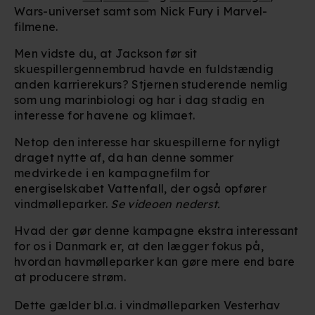
Wars-universet samt som Nick Fury i Marvel-
filmene.
Men vidste du, at Jackson før sit
skuespillergennembrud havde en fuldstændig
anden karrierekurs? Stjernen studerende nemlig
som ung marinbiologi og har i dag stadig en
interesse for havene og klimaet.
Netop den interesse har skuespillerne for nyligt
draget nytte af, da han denne sommer
medvirkede i en kampagnefilm for
energiselskabet Vattenfall, der også opfører
vindmølleparker.
Se videoen nederst.
Hvad der gør denne kampagne ekstra interessant
for os i Danmark er, at den lægger fokus på,
hvordan havmølleparker kan gøre mere end bare
at producere strøm.
Dette gælder bl.a. i vindmølleparken Vesterhav