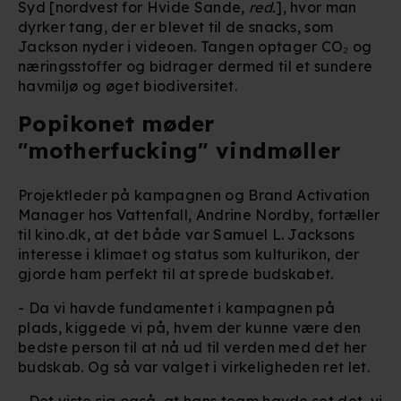
Syd [nordvest for Hvide Sande,
red.
], hvor man
dyrker tang, der er blevet til de snacks, som
Jackson nyder i videoen. Tangen optager CO₂ og
næringsstoffer og bidrager dermed til et sundere
havmiljø og øget biodiversitet.
Popikonet møder
"motherfucking" vindmøller
Projektleder på kampagnen og Brand Activation
Manager hos Vattenfall, Andrine Nordby, fortæller
til kino.dk, at det både var Samuel L. Jacksons
interesse i klimaet og status som kulturikon, der
gjorde ham perfekt til at sprede budskabet.
- Da vi havde fundamentet i kampagnen på
plads, kiggede vi på, hvem der kunne være den
bedste person til at nå ud til verden med det her
budskab. Og så var valget i virkeligheden ret let.
- Det viste sig også, at hans team havde set det, vi