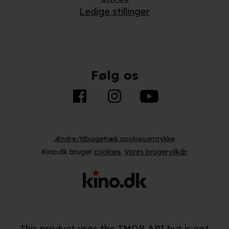
Ledige stillinger
Følg os
Ændre/tilbagetræk cookiesamtykke
Kino.dk bruger
cookies
.
Vores brugervilkår
.
This product uses the TMDB API but is not