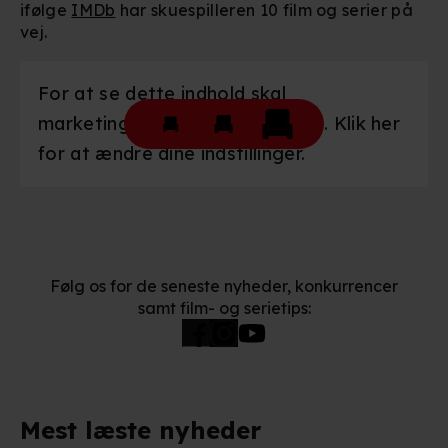
ifølge
IMDb
har skuespilleren 10 film og serier på
præferencer og til markedsføring.
vej.
Når vi anvender cookies, behandler vi kortvarigt din IP-
adresse. IP-adressen kan blive delt med vores
For at se dette indhold skal
partnere.
Du kan læse mere om vores brug af cookies og
marketingcookies være slået til. Klik her
behandling af dine personoplysninger i både vores
for at ændre dine indstillinger.
privatlivspolitik
og
cookiepolitik
.
Følg os for de seneste nyheder, konkurrencer
samt film- og serietips:
Mest læste nyheder