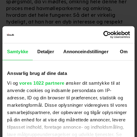
spørgsmål, da vi mødtes, omkring hele denne her
proces med havmølleparkerne og omkring,
hvordan det hele fungerer. Så det er virkelig
tydeligt, at han har en dyb interesse og respekt
for alt det, der sker i havet.
- Det var klart en styrke, at han udover at være en
ikonisk skuespiller også er interesseret i havet og
Samtykke
Detaljer
Annonceindstillinger
Om
miljøet.
- Han giver havvind kant. Han giver det
troværdighed, og han giver det opmærksomhed.
Ansvarlig brug af dine data
Vi og
vores 1022 partnere
ønsker dit samtykke til at
Vattenfall leverer el til privatkunder i Sverige,
anvende cookies og indsamle persondata om IP-
Finland, Tyskland og Holland, hvor kampagnen
bl.a. er blevet vist i biografer og i tv. Herhjemme
adresse, ID og din browser til præferencer, statistik og
kan videoen ses online, som nederst i denne
marketingformål. Disse oplysninger videregives til vores
artikel.
samarbejdspartnere, der opbevarer og tilgår oplysninger
på din enhed for at vise dig målrettede annoncer, levere
tilpasset indhold, foretage annonce- og indholdsmåling,
lave målgruppeundersøgelser og udvikle tjenester. Se