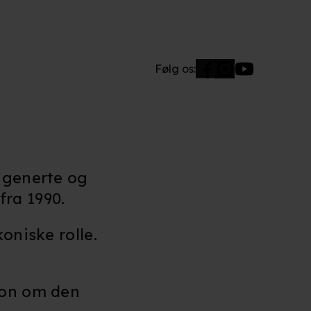
Følg os:
n generte og
ra 1990.
oniske rolle.
ton om den