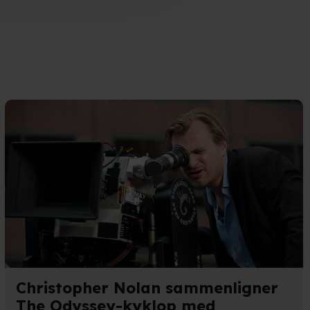
n". Dine valg anvendes på
e. Det gør vi for at sikre
med vores partnere.
Du kan
litik
og
cookiepolitik
.
Christopher Nolan sammenligner
The Odyssey-kyklop med