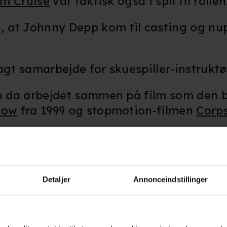
m Cruise
var faktisk også i spil til rollen
 at Johnny Depp kom til casting og nu
agt samarbejde for skuespiller-instrukt
en da arbejdet sammen på film som den 
low
fra 1999 og stopmotion-filmen
Corps
m fortsætter med bl.a. også
Charlie and
eney Todd: The Demon Barber of Fleet S
Detaljer
Annonceindstillinger
m.fl.
biografaktuel. Det sker med
Beetlejuice B
 gyserkomedie
Beetlejuice
fra 1988 med
M