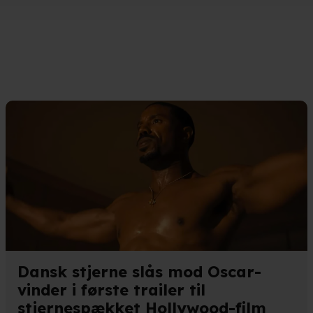
ger om din placering, der kan være nøjagtig inden for få meter
eret på en scanning af dens unikke karakteristika (fingerprinting)
kke tilbage eller ændre indstillinger fra vores "Cookiedeklaratio
kies fra tredjeparter til at optimere dit besøg på vores hjemmesid
stik, huske dine præferencer og til markedsføring.
andler vi kortvarigt din IP-adresse. IP-adressen kan blive delt 
kies og behandling af dine personoplysninger i både vores
privatlivspo
Dansk stjerne slås mod Oscar-
vinder i første trailer til
stjernespækket Hollywood-film