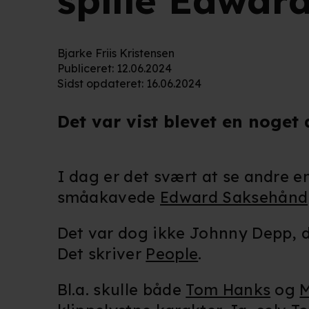
spille Edwar
Bjarke Friis Kristensen
Publiceret
:
12.06.2024
Sidst opdateret
:
16.06.2024
Det var vist blevet en noget
I dag er det svært at se andre 
småakavede
Edward Saksehånd
Det var dog ikke Johnny Depp, de
Det skriver
People
.
Bl.a. skulle både
Tom Hanks
og
M