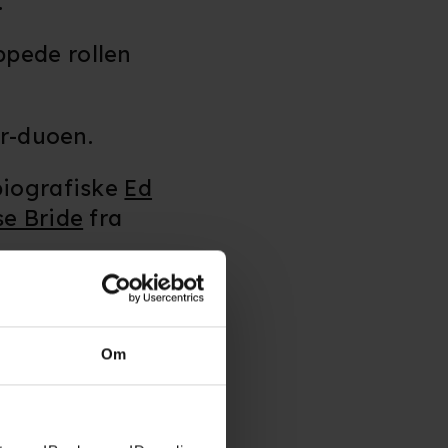
.
ppede rollen
ør-duoen.
biografiske
Ed
e Bride
fra
 the Chocolate
treet
fra 2008
Om
eetlejuice
, der
ichael Keaton