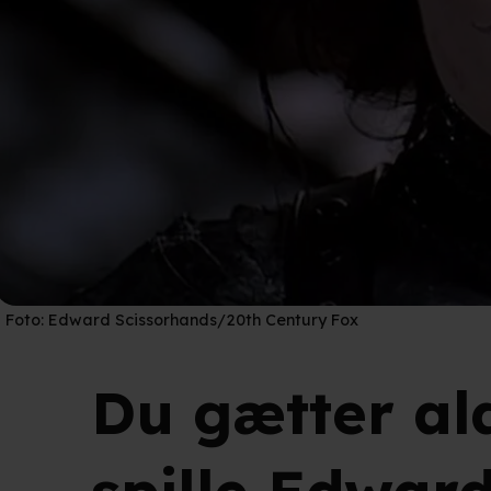
Foto:
Edward Scissorhands/20th Century Fox
Du gætter al