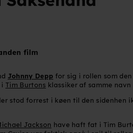
d Saksehånd
 anden film
end
Johnny Depp
for sig i rollen som de
i
Tim Burtons
klassiker af samme navn f
r stod forrest i køen til den sidenhen ik
ichael Jackson
have haft fat i Tim Bur