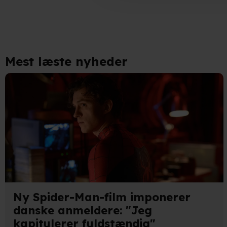
Indsamle præcise oplysnin
Identificere din enhed bas
Du kan altid trække dit samty
Mest læste nyheder
hele websitet.
Vi bruger egne cookies og coo
funktionalitet, generere stati
Når vi anvender cookies, beh
læse mere om vores brug af coo
Ny Spider-Man-film imponerer
danske anmeldere: "Jeg
kapitulerer fuldstændig"